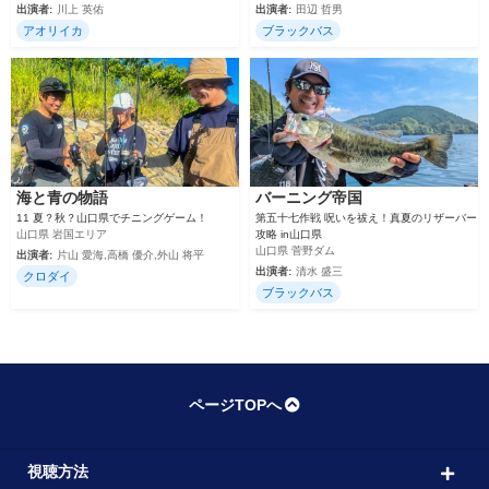
出演者:
川上 英佑
出演者:
田辺 哲男
アオリイカ
ブラックバス
海と青の物語
バーニング帝国
11 夏？秋？山口県でチニングゲーム！
第五十七作戦 呪いを祓え！真夏のリザーバー
山口県 岩国エリア
攻略 in山口県
山口県 菅野ダム
出演者:
片山 愛海,高橋 優介,外山 将平
出演者:
清水 盛三
クロダイ
ブラックバス
ページTOPへ
視聴方法