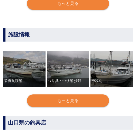
もっと見る
施設情報
栄勇丸渡船
つり具・つり船 汐好
神和丸
もっと見る
山口県の釣具店