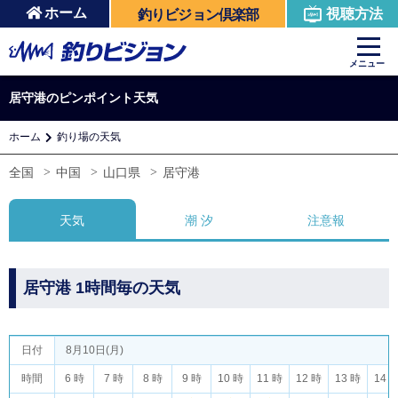
ホーム
視聴方法
釣りビジョン倶楽部
メニュー
居守港のピンポイント天気
ホーム
釣り場の天気
全国
中国
山口県
居守港
天気
潮 汐
注意報
居守港 1時間毎の天気
日付
8月10日(月)
時間
6 時
7 時
8 時
9 時
10 時
11 時
12 時
13 時
14 