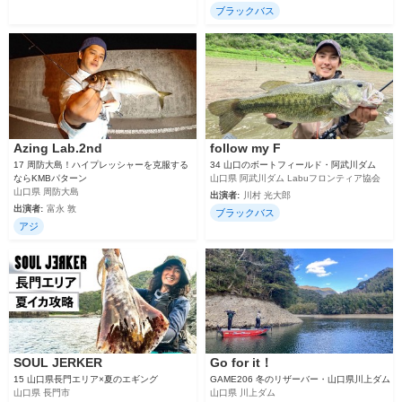
ブラックバス
Azing Lab.2nd
follow my F
17 周防大島！ハイプレッシャーを克服する
34 山口のボートフィールド・阿武川ダム
ならKMBパターン
山口県 阿武川ダム Labuフロンティア協会
山口県 周防大島
出演者:
川村 光大郎
出演者:
富永 敦
ブラックバス
アジ
SOUL JERKER
Go for it！
15 山口県長門エリア×夏のエギング
GAME206 冬のリザーバー・山口県川上ダム
山口県 長門市
山口県 川上ダム