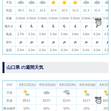
天気
気温
30.2
31.2
31.5
32.4
32.5
31.0
31.3
31.4
30.4
雨量
0.0mm
0.0mm
0.0mm
0.0mm
0.0mm
0.0mm
0.0mm
0.0mm
0.0m
風向き
風速
2.7m
4.1m
3.9m
5.3m
5.6m
3.8m
4.8m
6.2m
6.9
波向
波高
0.2m
0.2m
0.2m
0.2m
0.2m
0.2m
0.2m
0.2m
0.2
山口県 の週間天気
日付
8月11日(火)
8月12日(水)
8月13日(木)
8月14日(金)
8月15日
天気
気温
35
/
24
32
/
25
31
/
26
31
/
27
32
/
27
降水確率
10%
40%
50%
20%
20%