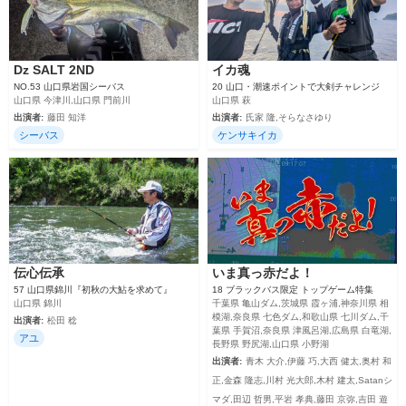
Dz SALT 2ND
イカ魂
NO.53 山口県岩国シーバス
20 山口・潮速ポイントで大剣チャレンジ
山口県 今津川,山口県 門前川
山口県 萩
出演者:
藤田 知洋
出演者:
氏家 隆,そらなさゆり
シーバス
ケンサキイカ
伝心伝承
いま真っ赤だよ！
57 山口県錦川『初秋の大鮎を求めて』
18 ブラックバス限定 トップゲーム特集
山口県 錦川
千葉県 亀山ダム,茨城県 霞ヶ浦,神奈川県 相
模湖,奈良県 七色ダム,和歌山県 七川ダム,千
出演者:
松田 稔
葉県 手賀沼,奈良県 津風呂湖,広島県 白竜湖,
アユ
長野県 野尻湖,山口県 小野湖
出演者:
青木 大介,伊藤 巧,大西 健太,奥村 和
正,金森 隆志,川村 光大郎,木村 建太,Satanシ
マダ,田辺 哲男,平岩 孝典,藤田 京弥,吉田 遊