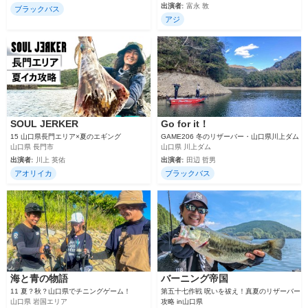
出演者:
富永 敦
ブラックバス
アジ
SOUL JERKER
Go for it！
15 山口県長門エリア×夏のエギング
GAME206 冬のリザーバー・山口県川上ダム
山口県 長門市
山口県 川上ダム
出演者:
川上 英佑
出演者:
田辺 哲男
アオリイカ
ブラックバス
海と青の物語
バーニング帝国
11 夏？秋？山口県でチニングゲーム！
第五十七作戦 呪いを祓え！真夏のリザーバー
山口県 岩国エリア
攻略 in山口県