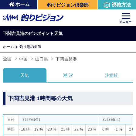
ホーム
視聴方法
釣りビジョン倶楽部
メニュー
下関吉見港のピンポイント天気
ホーム
釣り場の天気
全国
中国
山口県
下関吉見港
天気
潮 汐
注意報
下関吉見港 1時間毎の天気
日付
8月7日(金)
8月8日(土)
時間
18 時
19 時
20 時
21 時
22 時
23 時
0 時
1 時
2 時