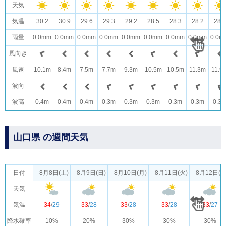
天気
気温
30.2
30.9
29.6
29.3
29.2
28.5
28.3
28.2
28.0
雨量
0.0mm
0.0mm
0.0mm
0.0mm
0.0mm
0.0mm
0.0mm
0.0mm
0.0m
風向き
風速
10.1m
8.4m
7.5m
7.7m
9.3m
10.5m
10.5m
11.3m
11.9
波向
波高
0.4m
0.4m
0.4m
0.3m
0.3m
0.3m
0.3m
0.3m
0.3
山口県 の週間天気
日付
8月8日(土)
8月9日(日)
8月10日(月)
8月11日(火)
8月12日(水
天気
気温
34
/
29
33
/
28
33
/
28
33
/
28
33
/
27
降水確率
10%
20%
30%
30%
30%