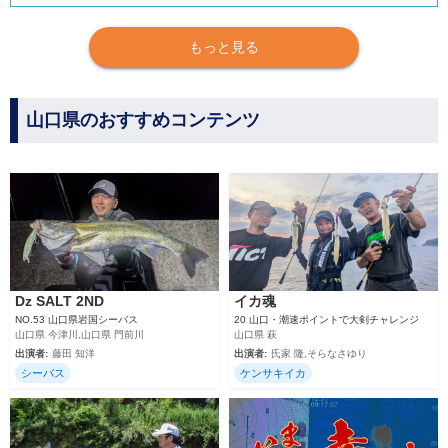
もっと見る
山口県のおすすめコンテンツ
Dz SALT 2ND
イカ魂
NO.53 山口県岩国シーバス
20 山口・潮速ポイントで大剣チャレンジ
山口県 今津川,山口県 門前川
山口県 萩
出演者:
藤田 知洋
出演者:
氏家 隆,そらなさゆり
シーバス
ケンサキイカ