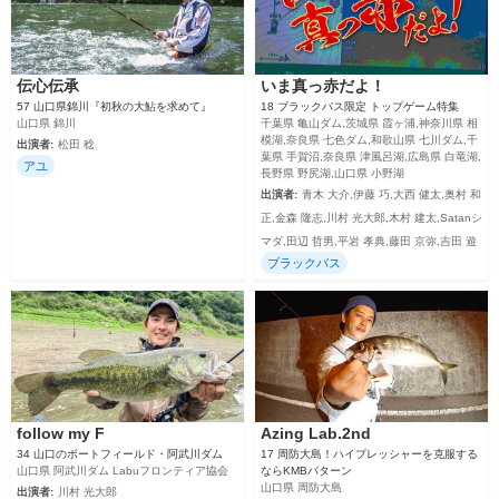
伝心伝承
いま真っ赤だよ！
57 山口県錦川『初秋の大鮎を求めて』
18 ブラックバス限定 トップゲーム特集
山口県 錦川
千葉県 亀山ダム,茨城県 霞ヶ浦,神奈川県 相
模湖,奈良県 七色ダム,和歌山県 七川ダム,千
出演者:
松田 稔
葉県 手賀沼,奈良県 津風呂湖,広島県 白竜湖,
アユ
長野県 野尻湖,山口県 小野湖
出演者:
青木 大介,伊藤 巧,大西 健太,奥村 和
正,金森 隆志,川村 光大郎,木村 建太,Satanシ
マダ,田辺 哲男,平岩 孝典,藤田 京弥,吉田 遊
ブラックバス
follow my F
Azing Lab.2nd
34 山口のボートフィールド・阿武川ダム
17 周防大島！ハイプレッシャーを克服する
山口県 阿武川ダム Labuフロンティア協会
ならKMBパターン
山口県 周防大島
出演者:
川村 光大郎