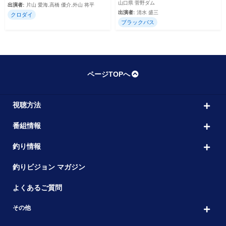
山口県 菅野ダム
出演者:
片山 愛海,高橋 優介,外山 将平
出演者:
清水 盛三
クロダイ
ブラックバス
ページTOPへ
視聴方法
番組情報
釣り情報
釣りビジョン マガジン
よくあるご質問
その他