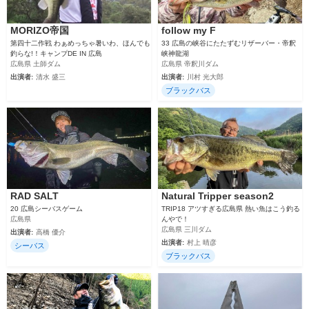
MORIZO帝国
follow my F
第四十二作戦 わぁめっちゃ暑いわ、ほんでも
33 広島の峡谷にたたずむリザーバー・帝釈
釣らな!！キャンプDE IN 広島
峡神龍湖
広島県 土師ダム
広島県 帝釈川ダム
出演者:
清水 盛三
出演者:
川村 光大郎
ブラックバス
RAD SALT
Natural Tripper season2
20 広島シーバスゲーム
TRIP18 アツすぎる広島県 熱い魚はこう釣る
広島県
んやで！
広島県 三川ダム
出演者:
高橋 優介
出演者:
村上 晴彦
シーバス
ブラックバス