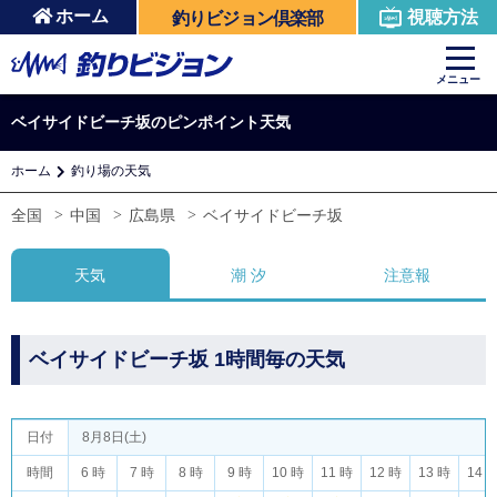
ホーム
視聴方法
釣りビジョン倶楽部
メニュー
ベイサイドビーチ坂のピンポイント天気
ホーム
釣り場の天気
全国
中国
広島県
ベイサイドビーチ坂
天気
潮 汐
注意報
ベイサイドビーチ坂 1時間毎の天気
日付
8月8日(土)
時間
6 時
7 時
8 時
9 時
10 時
11 時
12 時
13 時
14 