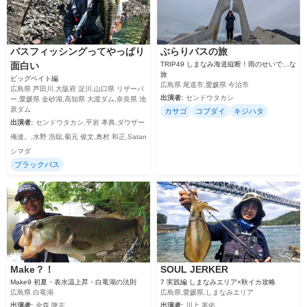
バスフィッシングってやっぱり
ぶらりバスの旅
面白い
TRIP49 しまなみ海道縦断！雨のせいで…な
旅
ビッグベイト編
広島県 尾道市,愛媛県 今治市
広島県 芦田川,大阪府 淀川,山口県 リザーバ
出演者:
センドウタカシ
ー,愛媛県 金砂湖,高知県 大渡ダム,奈良県 池
原ダム
カサゴ
コブダイ
キジハタ
出演者:
センドウタカシ,平岩 孝典,ダウザー
俺達。,水野 浩聡,菊元 俊文,奥村 和正,Satan
シマダ
ブラックバス
Make？！
SOUL JERKER
Make9 初夏・表水温上昇・白竜湖の法則
7 実践編 しまなみエリア×秋イカ攻略
広島県 白竜湖
広島県,愛媛県,しまなみエリア
出演者:
金森 隆志
出演者:
川上 英佑