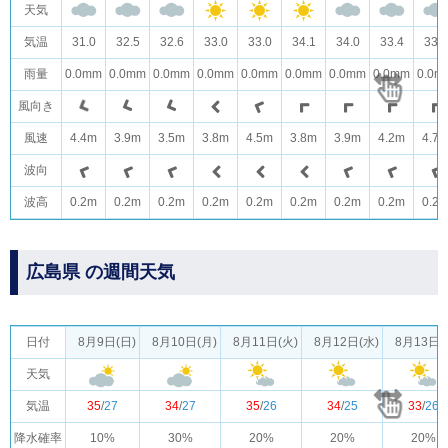
天気
気温
31.0
32.5
32.6
33.0
33.0
34.1
34.0
33.4
33.6
雨量
0.0mm
0.0mm
0.0mm
0.0mm
0.0mm
0.0mm
0.0mm
0.0mm
0.0m
風向き
風速
4.4m
3.9m
3.5m
3.8m
4.5m
3.8m
3.9m
4.2m
4.7
波向
波高
0.2m
0.2m
0.2m
0.2m
0.2m
0.2m
0.2m
0.2m
0.2
広島県 の週間天気
日付
8月9日(日)
8月10日(月)
8月11日(火)
8月12日(水)
8月13日(
天気
気温
35
/
27
34
/
27
35
/
26
34
/
25
33
/
26
降水確率
10%
30%
20%
20%
20%