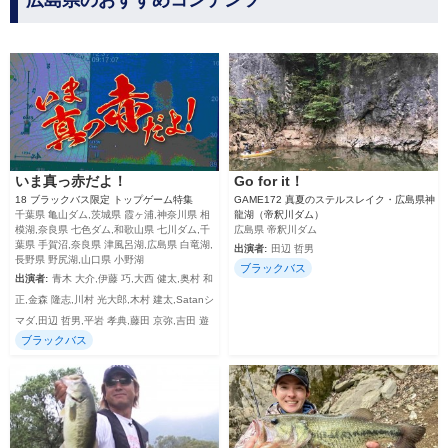
広島県のおすすめコンテンツ
いま真っ赤だよ！
Go for it！
18 ブラックバス限定 トップゲーム特集
GAME172 真夏のステルスレイク・広島県神
千葉県 亀山ダム,茨城県 霞ヶ浦,神奈川県 相
龍湖（帝釈川ダム）
模湖,奈良県 七色ダム,和歌山県 七川ダム,千
広島県 帝釈川ダム
葉県 手賀沼,奈良県 津風呂湖,広島県 白竜湖,
出演者:
田辺 哲男
長野県 野尻湖,山口県 小野湖
ブラックバス
出演者:
青木 大介,伊藤 巧,大西 健太,奥村 和
正,金森 隆志,川村 光大郎,木村 建太,Satanシ
マダ,田辺 哲男,平岩 孝典,藤田 京弥,吉田 遊
ブラックバス