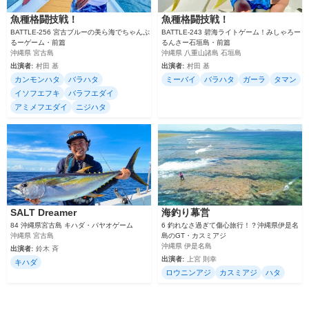
魚種格闘技戦！
魚種格闘技戦！
BATTLE-256 宮古ブルーの美ら海でちゃんぷ
BATTLE-243 碧海ライトゲーム！みしゃろー
るーゲーム・前篇
るんさー石垣島・前篇
沖縄県 宮古島
沖縄県 八重山諸島 石垣島
出演者:
村田 基
出演者:
村田 基
カンモンハタ
バラハタ
ミーバイ
バラハタ
ガーラ
タマン
イソフエフキ
バラフエダイ
アミメフエダイ
ニジハタ
SALT Dreamer
海釣り幕営
84 沖縄県宮古島 キハダ・パヤオゲーム
6 釣れなさ過ぎて傷心旅行！？沖縄県伊是名
沖縄県 宮古島
島のGT・カスミアジ
沖縄県 伊是名島
出演者:
鈴木 斉
出演者:
上宮 則幸
キハダ
ロウニンアジ
カスミアジ
ハタ