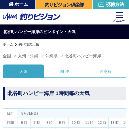
ホーム
視聴方法
釣りビジョン倶楽部
メニュー
北谷町ハンビー海岸のピンポイント天気
ホーム
釣り場の天気
全国
九州・沖縄
沖縄県
北谷町ハンビー海岸
天気
潮 汐
注意報
北谷町ハンビー海岸 1時間毎の天気
日付
8月7日(金)
時間
6 時
7 時
8 時
9 時
10 時
11 時
12 時
13 時
14