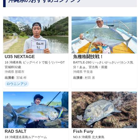
沖縄県のおすすめコンテンツ
U35 NEXTAGE
魚種格闘技戦！
16 沖縄本島 ビッグベイトで狙うリバーGT
BATTLE-280 いっさいがっさいバカンス気
宮城梓32歳
分！あぁ、宮古島・前篇
沖縄県 那覇市
沖縄県 平良港
出演者:
宮城 梓
出演者:
村田 基
ロウニンアジ
RAD SALT
Fish Fury
18 沖縄渡名喜島ルアーゲーム
NO.6 沖縄県 北大東島