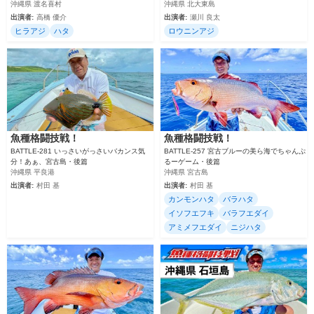
沖縄県 渡名喜村
沖縄県 北大東島
出演者:
高橋 優介
出演者:
瀬川 良太
ヒラアジ
ハタ
ロウニンアジ
魚種格闘技戦！
魚種格闘技戦！
BATTLE-281 いっさいがっさいバカンス気
BATTLE-257 宮古ブルーの美ら海でちゃんぷ
分！あぁ、宮古島・後篇
るーゲーム・後篇
沖縄県 平良港
沖縄県 宮古島
出演者:
村田 基
出演者:
村田 基
カンモンハタ
バラハタ
イソフエフキ
バラフエダイ
アミメフエダイ
ニジハタ