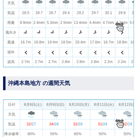
天気
気温
28.5
28.7
28.7
28.4
29.2
29.7
30.1
29.8
29
雨量
9.9mm
2.4mm
5.3mm
2.5mm
13.4mm
4.4mm
4.7mm
4.3mm
5.0
風向き
風速
16.7m
16.8m
19.4m
19.5m
20.4m
17.6m
16.7m
18.8m
16.
波向
波高
2.7m
2.7m
2.7m
2.8m
2.8m
2.8m
2.2m
2.2m
2.
沖縄本島地方 の週間天気
日付
8月8日(土)
8月9日(日)
8月10日(月)
8月11日(火)
8月12日(水
天気
気温
32
/
27
34
/
28
32
/
29
31
/
29
32
/
29
降水確率
90%
50%
60%
50%
50%