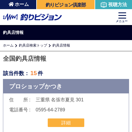
ホーム
視聴方法
釣りビジョン倶楽部
メニュー
釣具店情報
ホーム
釣具店検索トップ
釣具店情報
全国釣具店情報
15
該当件数：
件
プロショップかつき
住 所
三重県 名張市夏見 301
電話番号
0595-64-2789
詳細