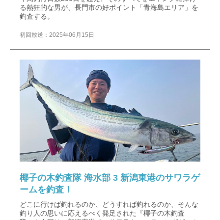
る熱狂的な男が、長門市の好ポイント「青海島エリア」を
釣査する。
初回放送：2025年06月15日
椰子の木釣査隊 海水部 3 新潟東港のサワラゲ
ームを釣査！
どこに行けば釣れるのか、どうすれば釣れるのか、そんな
釣り人の思いに応えるべく発足された『椰子の木釣査