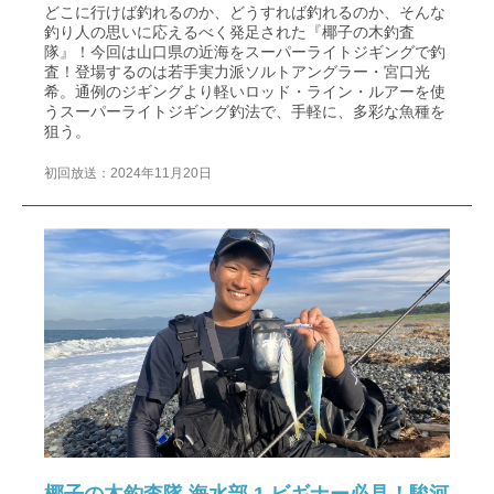
どこに行けば釣れるのか、どうすれば釣れるのか、そんな
釣り人の思いに応えるべく発足された『椰子の木釣査
隊』！今回は山口県の近海をスーパーライトジギングで釣
査！登場するのは若手実力派ソルトアングラー・宮口光
希。通例のジギングより軽いロッド・ライン・ルアーを使
うスーパーライトジギング釣法で、手軽に、多彩な魚種を
狙う。
初回放送：2024年11月20日
椰子の木釣査隊 海水部 1 ビギナー必見！駿河