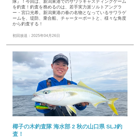
隊』！今回は、新潟東港でのサワラキャスティングゲーム
を釣査！釣査を務めるのは、若手実力派ソルトアングラ
ー・宮口光希。新潟東港の春の名物となっているサワラゲ
ームを、堤防、乗合船、チャーターボートと、様々な角度
から釣査する！
初回放送：2025年04月26日
椰子の木釣査隊 海水部 2 秋の山口県 SLJ釣
査！