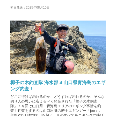
初回放送：2025年08月10日
椰子の木釣査隊 海水部 4 山口県青海島のエギ
ング釣査！
どこに行けば釣れるのか、どうすれば釣れるのか、そんな
釣り人の思いに応えるべく発足された『椰子の木釣査
隊』！今回は山口県・青海島エリアのエギング事情を釣
査！釣査をするのは山口出身の若手エギンガー「joe」。
年間釣行日数200日を超え、そのすべてをエギングに捧げ