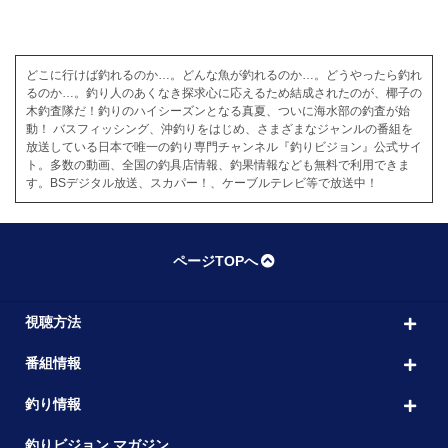
どこに行けば釣れるのか…。どんな魚が釣れるのか…。どうやったら釣れ
るのか…。釣り人のあくなき探求心に応えるため結成されたのが、椰子の
木釣査隊だ！釣りのハイシーズンとなる真夏、ついに海水部の釣査が始
動！ バスフィッシング、沖釣りをはじめ、さまざまなジャンルの番組を
放送している日本で唯一の釣り専門チャンネル『釣りビジョン』公式サイ
ト。多数の動画、全国の釣具店情報、釣果情報なども無料で利用できま
す。BSデジタル放送、スカパー！、ケーブルテレビ等で放送中！
ページTOPへ
視聴方法
番組情報
釣り情報
釣りビジョン マガジン