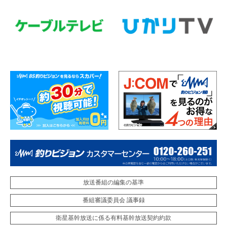
放送番組の編集の基準
番組審議委員会 議事録
衛星基幹放送に係る有料基幹放送契約約款