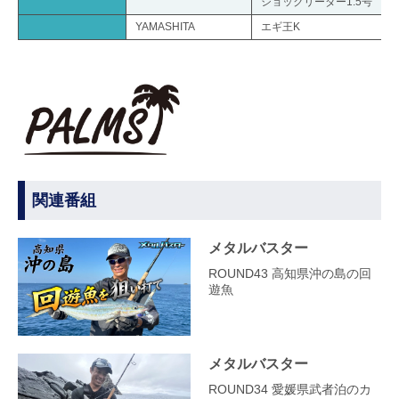
ショックリーダー1.5号
YAMASHITA
エギ王K
関連番組
メタルバスター
ROUND43 高知県沖の島の回
遊魚
メタルバスター
ROUND34 愛媛県武者泊のカ