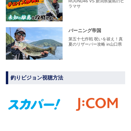
ROUND46 VS 新潟県粟島のヒ
ラマサ
バーニング帝国
第五十七作戦 呪いを祓え！真
夏のリザーバー攻略 in山口県
釣りビジョン視聴方法