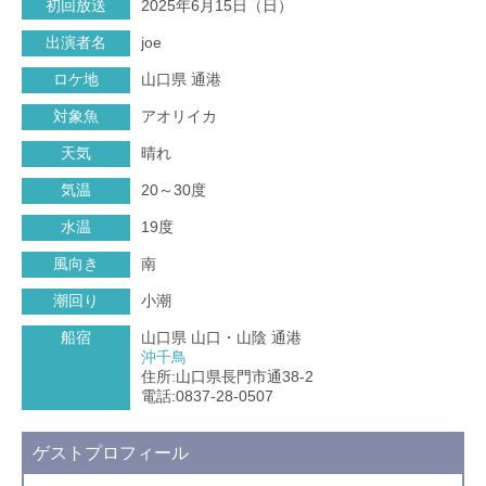
初回放送
2025年6月15日（日）
出演者名
joe
ロケ地
山口県 通港
対象魚
アオリイカ
天気
晴れ
気温
20～30度
水温
19度
風向き
南
潮回り
小潮
船宿
山口県 山口・山陰 通港
沖千鳥
住所:山口県長門市通38-2
電話:0837-28-0507
ゲストプロフィール