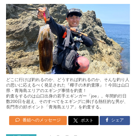
どこに行けば釣れるのか、どうすれば釣れるのか、そんな釣り人
の思いに応えるべく発足された『椰子の木釣査隊』！今回は山口
県・青海島エリアのエギング事情を釣査！
釣査をするのは山口出身の若手エギンガー「joe」。年間釣行日
数200日を超え、そのすべてをエギングに捧げる熱狂的な男が、
長門市の好ポイント「青海島エリア」を釣査する。
番組へのメッセージ
シェア
ポスト