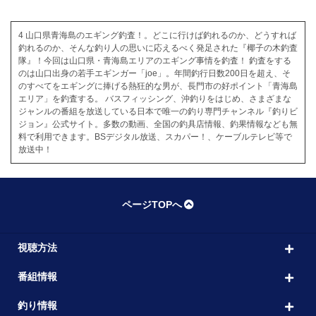
4 山口県青海島のエギング釣査！。どこに行けば釣れるのか、どうすれば
釣れるのか、そんな釣り人の思いに応えるべく発足された『椰子の木釣査
隊』！今回は山口県・青海島エリアのエギング事情を釣査！ 釣査をする
のは山口出身の若手エギンガー「joe」。年間釣行日数200日を超え、そ
のすべてをエギングに捧げる熱狂的な男が、長門市の好ポイント「青海島
エリア」を釣査する。 バスフィッシング、沖釣りをはじめ、さまざまな
ジャンルの番組を放送している日本で唯一の釣り専門チャンネル『釣りビ
ジョン』公式サイト。多数の動画、全国の釣具店情報、釣果情報なども無
料で利用できます。BSデジタル放送、スカパー！、ケーブルテレビ等で
放送中！
ページTOPへ
視聴方法
番組情報
釣り情報