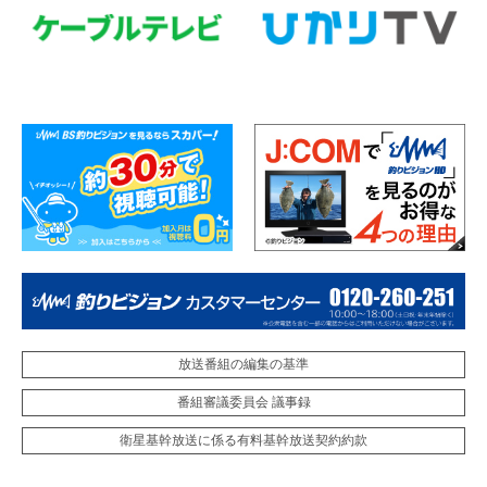
放送番組の編集の基準
番組審議委員会 議事録
衛星基幹放送に係る有料基幹放送契約約款