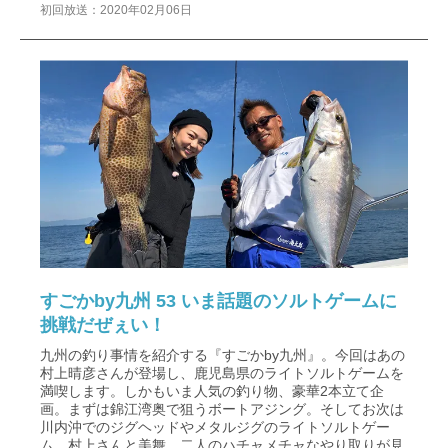
初回放送：2020年02月06日
すごかby九州 53 いま話題のソルトゲームに
挑戦だぜぇい！
九州の釣り事情を紹介する『すごかby九州』。今回はあの
村上晴彦さんが登場し、鹿児島県のライトソルトゲームを
満喫します。しかもいま人気の釣り物、豪華2本立て企
画。まずは錦江湾奥で狙うボートアジング。そしてお次は
川内沖でのジグヘッドやメタルジグのライトソルトゲー
ム。村上さんと美舞、二人のハチャメチャなやり取りが見