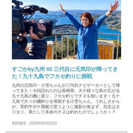
すごかby九州 55 三代目に元気印が帰ってき
た！九十九島でフカセ釣りに挑戦
九州の元気印・小雪ちゃんが三代目ナビゲーターとして帰
ってきた！今回訪れたのは長崎県。大小様々な島が広がる
九十九島の磯に渡り、フカセ釣りでチヌを狙います！九十
九島で久々の磯釣りを堪能する小雪ちゃん。うれしさから
か、実釣中ボケ満載で思うように撮影が進まず、先生はタ
ジタジ。果たして本命のチヌは釣れたのでしょうか！？
初回放送：2020年04月02日