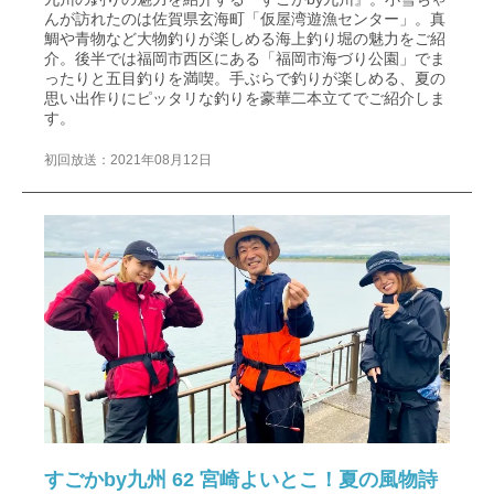
んが訪れたのは佐賀県玄海町「仮屋湾遊漁センター」。真
鯛や青物など大物釣りが楽しめる海上釣り堀の魅力をご紹
介。後半では福岡市西区にある「福岡市海づり公園」でま
ったりと五目釣りを満喫。手ぶらで釣りが楽しめる、夏の
思い出作りにピッタリな釣りを豪華二本立てでご紹介しま
す。
初回放送：2021年08月12日
すごかby九州 62 宮崎よいとこ！夏の風物詩