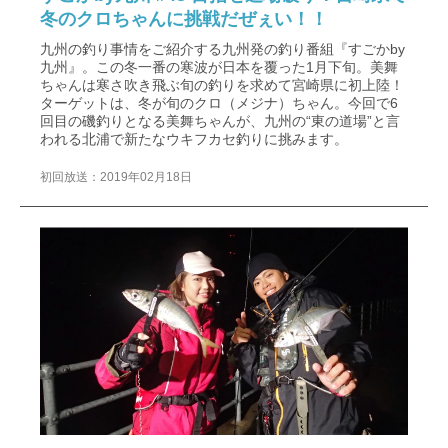
冬のクロちゃんに挑戦だぜぇい！！
九州の釣り事情をご紹介する九州発の釣り番組『すごかby
九州』。この冬一番の寒波が日本を覆った1月下旬。美舞
ちゃんは寒さ吹き飛ぶ旬の釣りを求めて宮崎県に初上陸！
ターゲットは、冬が旬のクロ（メジナ）ちゃん。今回で6
回目の磯釣りとなる美舞ちゃんが、九州の“東の道場”と言
われる北浦で新たなウキフカセ釣りに挑みます。
初回放送：2019年02月18日