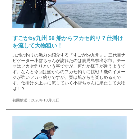
すごかby九州 58 船からフカセ釣り？仕掛け
を流して大物狙い！
九州の釣りの魅力を紹介する『すごかby九州』。三代目ナ
ビゲーター小雪ちゃんが訪れたのは鹿児島県出水市。テー
マはフカセ釣りという事ですが、何だか様子が違うようで
す。なんと今回は船からのフカセ釣りに挑戦！磯のイメー
ジが強いフカセ釣りですが、実は船からも楽しめるんで
す。仕掛けを上手に流していく小雪ちゃんに果たして大物
は！？
初回放送：2020年10月01日