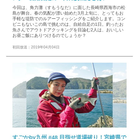
今回は、角力灘（すもうなだ）に面した長崎県西海市の松
島が舞台。春の気配が漂い始めた3月上旬に、とってもお
手軽な堤防でのルアーフィッシングをご紹介します。コン
ビニもないこの島で挑むのは、自給自足の1日。釣ったお
魚さんでアウトドアクッキングを目論む2人は、おいしい
お昼ご飯にありつけるのでしょうか？
初回放送：2019年04月04日
すごかby九州 #48 目指せ道場破り！宮崎県で