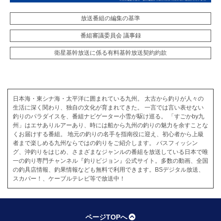
放送番組の編集の基準
番組審議委員会 議事録
衛星基幹放送に係る有料基幹放送契約約款
日本海・東シナ海・太平洋に囲まれている九州。 太古から釣りが人々の
生活に深く関わり、独自の文化が育まれてきた。 一言では言い表せない
釣りのパラダイスを、番組ナビゲーター小雪が駆け巡る。 「すごかby九
州」はエサありルアーあり、時には船から九州の釣りの魅力を余すことな
くお届けする番組。 地元の釣りの名手を指南役に迎え、初心者から上級
者まで楽しめる九州ならではの釣りをご紹介します。 バスフィッシン
グ、沖釣りをはじめ、さまざまなジャンルの番組を放送している日本で唯
一の釣り専門チャンネル『釣りビジョン』公式サイト。多数の動画、全国
の釣具店情報、釣果情報なども無料で利用できます。BSデジタル放送、
スカパー！、ケーブルテレビ等で放送中！
ページTOPへ