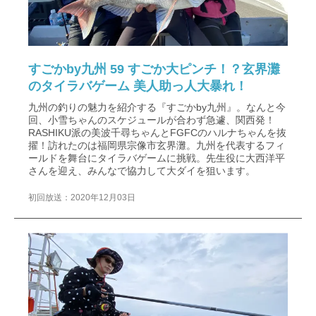
すごかby九州 59 すごか大ピンチ！？玄界灘
のタイラバゲーム 美人助っ人大暴れ！
九州の釣りの魅力を紹介する『すごかby九州』。なんと今
回、小雪ちゃんのスケジュールが合わず急遽、関西発！
RASHIKU派の美波千尋ちゃんとFGFCのハルナちゃんを抜
擢！訪れたのは福岡県宗像市玄界灘。九州を代表するフィ
ールドを舞台にタイラバゲームに挑戦。先生役に大西洋平
さんを迎え、みんなで協力して大ダイを狙います。
初回放送：2020年12月03日