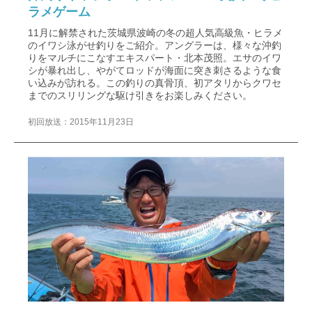
ラメゲーム
11月に解禁された茨城県波崎の冬の超人気高級魚・ヒラメ
のイワシ泳がせ釣りをご紹介。アングラーは、様々な沖釣
りをマルチにこなすエキスパート・北本茂照。エサのイワ
シが暴れ出し、やがてロッドが海面に突き刺さるような食
い込みが訪れる。この釣りの真骨頂、初アタリからクワセ
までのスリリングな駆け引きをお楽しみください。
初回放送：2015年11月23日