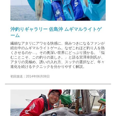
沖釣りギャラリー 佐島沖 ムギマルライトゲ
ーム
繊細なアタリにアワセる快感に、病みつきになるファンが
続出中のムギマルライトゲーム。なぜこれほど釣り人を熱
くさせるのか…。その奥深い世界にどっぷり浸かる。「悩
むことこそ、この釣りの楽しさ。」と語る宮澤幸則氏が、
アタリの見極め、誘いの入れ方、スッテの選択など、年々
進化を続けるテクニックを分かりやすく解説。
初回放送：2014年06月08日