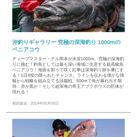
沖釣りギャラリー 究極の深海釣り 1000mの
ベニアコウ
ディープマスター・テル岡本が水深1000m、究極の深海釣
りに挑む！釣魚としては最も深い海域に生息する超高級魚
ベニアコウ！海面を割って咲く紅華は深海釣り師を虜にす
る！1日4投の限られたチャンス。ラインを伝わる僅かな情
報から戦略を組み立てる頭脳戦。500mで魚が暴れ出す期
待。赤か黒か！そして超深海の帝王アブラボウズの巨体が
現れる！
初回放送：2014年05月05日