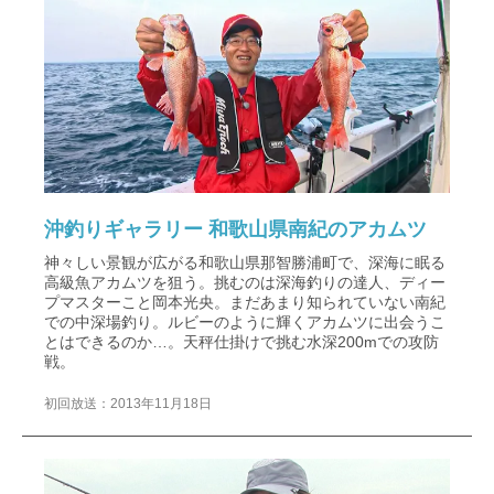
沖釣りギャラリー 和歌山県南紀のアカムツ
神々しい景観が広がる和歌山県那智勝浦町で、深海に眠る
高級魚アカムツを狙う。挑むのは深海釣りの達人、ディー
プマスターこと岡本光央。まだあまり知られていない南紀
での中深場釣り。ルビーのように輝くアカムツに出会うこ
とはできるのか…。天秤仕掛けで挑む水深200mでの攻防
戦。
初回放送：2013年11月18日