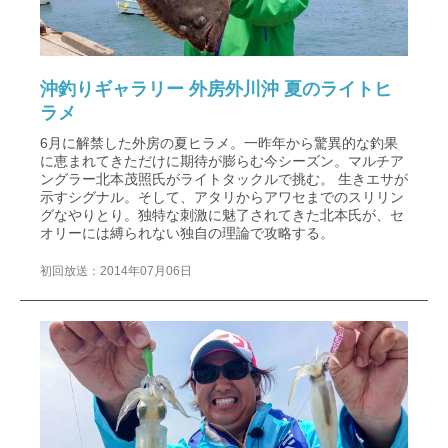
沖釣りギャラリー 外房外川沖 夏のライトヒ
ラメ
6月に解禁した外房の夏ヒラメ。一昨年から驚異的な釣果
に恵まれてきただけに期待が膨らむ今シーズン。マルチア
ングラー北本茂照氏がライトタックルで挑む。 生きエサが
示すシグナル。そして、アタリからアワセまでのスリリン
グなやりとり。独特な刺激に魅了されてきた北本氏が、セ
オリーには縛られない独自の理論で攻略する。
初回放送：2014年07月06日