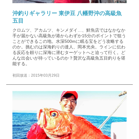
沖釣りギャラリー 東伊豆 八幡野沖の高級魚
五目
クロムツ、アカムツ、キンメダイ…、鮮魚店ではなかなか
手が届かない高級魚が港からわずか15分のポイントで狙う
ことができるこの地。水深500mに眠る宝をどう攻略する
のか。挑むのは深海釣りの達人、岡本光央。ラインに伝わ
る反応を頼りに深海に潜むターゲットへと迫って行く。ど
んな出会いが待っているのか？贅沢な高級魚五目釣りを堪
能する。
初回放送：2015年03月29日