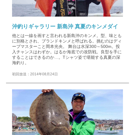
沖釣りギャラリー 新島沖 真夏のキンメダイ
他とは一線を画すと言われる新島沖のキンメ。型、味とも
に別格とされ、ブランドキンメと呼ばれる。挑むのはディ
ープマスターこと岡本光央。 舞台は水深300～500m。投
入チャンスはわずか。はるか海底での攻防戦。良型を手に
することはできるのか…。Tシャツ姿で堪能する真夏の深
海釣り。
初回放送：2014年08月24日