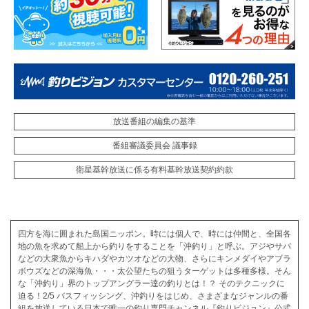
放送番組の編集の基準
番組審議委員会 議事録
衛星基幹放送に係る有料基幹放送契約約款
四方を海に囲まれた島国ニッポン。時には個人で、時には仲間と、全国各
地の魚を求めて船上から釣りをすることを「沖釣り」と呼ぶ。アジやサバ
などの大衆魚からキハダやカツオなどの大物、さらにキンメダイやアブラ
ボウズなどの深海魚・・・太公望たちの狙うターゲットは多種多様。そん
な「沖釣り」界のトップアングラー達の釣りとは！？ そのテクニックに
迫る！2/5 バスフィッシング、沖釣りをはじめ、さまざまなジャンルの番
組を放送している日本で唯一の釣り専門チャンネル『釣りビジョン』公式