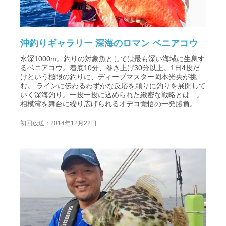
沖釣りギャラリー 深海のロマン ベニアコウ
水深1000m。釣りの対象魚としては最も深い海域に生息す
るベニアコウ。着底10分、巻き上げ30分以上。1日4投だ
けという極限の釣りに、ディープマスター岡本光央が挑
む。 ラインに伝わるわずかな反応を頼りに釣りを展開して
いく深海釣り。一投一投に込められた緻密な戦略とは…。
相模湾を舞台に繰り広げられるオデコ覚悟の一発勝負。
初回放送：2014年12月22日