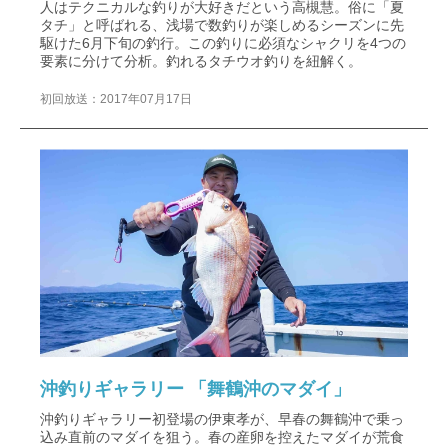
人はテクニカルな釣りが大好きだという高槻慧。俗に「夏
タチ」と呼ばれる、浅場で数釣りが楽しめるシーズンに先
駆けた6月下旬の釣行。この釣りに必須なシャクリを4つの
要素に分けて分析。釣れるタチウオ釣りを紐解く。
初回放送：2017年07月17日
沖釣りギャラリー 「舞鶴沖のマダイ」
沖釣りギャラリー初登場の伊東孝が、早春の舞鶴沖で乗っ
込み直前のマダイを狙う。春の産卵を控えたマダイが荒食