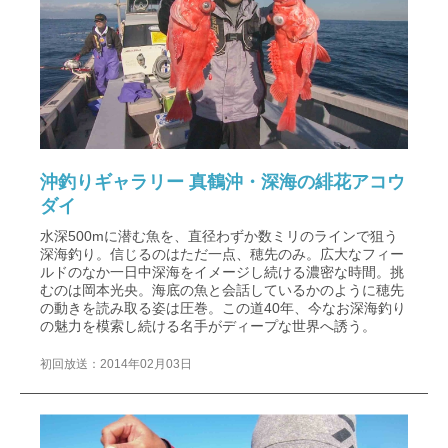
沖釣りギャラリー 真鶴沖・深海の緋花アコウ
ダイ
水深500mに潜む魚を、直径わずか数ミリのラインで狙う
深海釣り。信じるのはただ一点、穂先のみ。広大なフィー
ルドのなか一日中深海をイメージし続ける濃密な時間。挑
むのは岡本光央。海底の魚と会話しているかのように穂先
の動きを読み取る姿は圧巻。この道40年、今なお深海釣り
の魅力を模索し続ける名手がディープな世界へ誘う。
初回放送：2014年02月03日