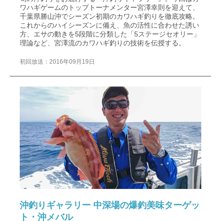
ワハギゲームのトップトーナメンター宮澤幸則を迎えて、
千葉県勝山沖でシーズン初期のカワハギ釣りを徹底攻略。
これからのハイシーズンに備え、魚の活性に合わせた誘い
方、エサの動きを5段階に分類した「5ステージセオリー」
理論など、宮澤流のカワハギ釣りの技術を伝授する。
初回放送：2016年09月19日
沖釣りギャラリー 中深場の爆釣美味ターゲッ
ト・沖メバル