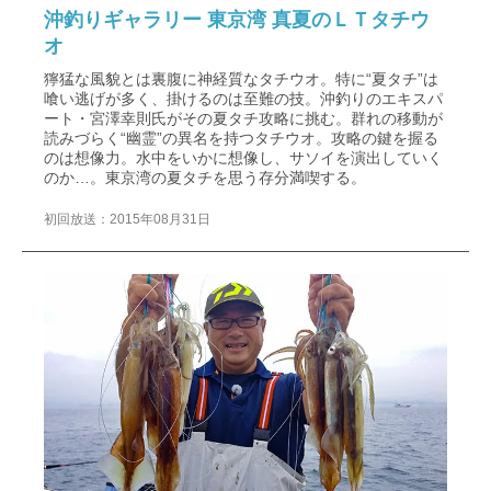
沖釣りギャラリー 東京湾 真夏のＬＴタチウ
オ
獰猛な風貌とは裏腹に神経質なタチウオ。特に“夏タチ”は
喰い逃げが多く、掛けるのは至難の技。沖釣りのエキスパ
ート・宮澤幸則氏がその夏タチ攻略に挑む。群れの移動が
読みづらく“幽霊”の異名を持つタチウオ。攻略の鍵を握る
のは想像力。水中をいかに想像し、サソイを演出していく
のか…。東京湾の夏タチを思う存分満喫する。
初回放送：2015年08月31日