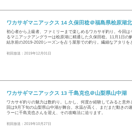
ワカサギマニアックス 14 久保田稔＠福島県桧原湖
初心者から上級者、ファミリーまで楽しめるワカサギ釣り。今回は
るマニアックアングラーは桧原湖に精通した久保田稔。11月1日の
結氷前の2019‐2020シーズンを占う屋形での釣り。繊細なアタリ
初回放送：2019年12月01日
ワカサギマニアックス 13 千島克也＠山梨県山中湖
ワカサギ釣りの魅力は数釣り。しかし、何度か経験してみると意外
回は9月下旬の山梨県山中湖が舞台。水温が高く、まだまだ動きの
ラーに千島克也さんを迎え、その攻略法に迫ります。
初回放送：2019年10月27日