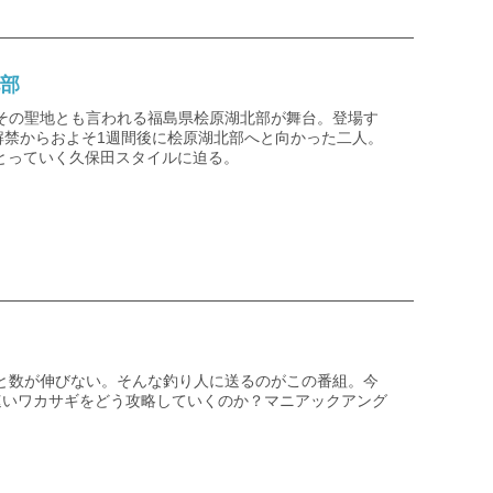
北部
その聖地とも言われる福島県桧原湖北部が舞台。登場す
解禁からおよそ1週間後に桧原湖北部へと向かった二人。
をとっていく久保田スタイルに迫る。
と数が伸びない。そんな釣り人に送るのがこの番組。今
速いワカサギをどう攻略していくのか？マニアックアング