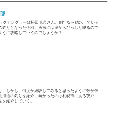
南部
アックアングラーは松田克久さん。例年なら結氷している
の釣りとなった今回。魚探には底からびっしり映るので
ように攻略していくのでしょうか？
り。しかし、何度か経験してみると思ったように数が伸
北海道の釣りを紹介。向かったのは札幌市にある茨戸
法を紹介していく。