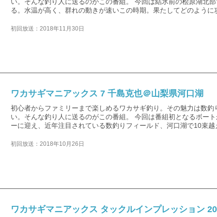
い。そんな釣り人に送るのがこの番組。 今回は結氷前の桧原湖北部で
る。水温が高く、群れの動きが速いこの時期。果たしてどのように
初回放送：2018年11月30日
ワカサギマニアックス 7 千島克也＠山梨県河口湖
初心者からファミリーまで楽しめるワカサギ釣り。その魅力は数釣
い。そんな釣り人に送るのがこの番組。 今回は番組初となるボー
ーに迎え、近年注目されている数釣りフィールド、河口湖で10束越
初回放送：2018年10月26日
ワカサギマニアックス タックルインプレッション 2018