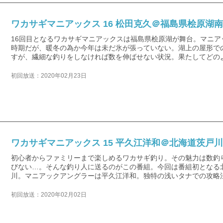
ワカサギマニアックス 16 松田克久＠福島県桧原湖
16回目となるワカサギマニアックスは福島県桧原湖が舞台。マニ
時期だが、暖冬の為か今年は未だ氷が張っていない。湖上の屋形で
すが、繊細な釣りをしなければ数を伸ばせない状況。果たしてどの
初回放送：2020年02月23日
ワカサギマニアックス 15 平久江洋和＠北海道茨戸川
初心者からファミリーまで楽しめるワカサギ釣り。その魅力は数釣
びない…。そんな釣り人に送るのがこの番組。今回は番組初となる
川。マニアックアングラーは平久江洋和。独特の浅いタナでの攻略
初回放送：2020年02月02日