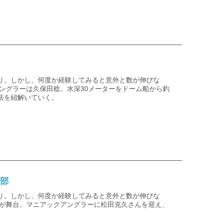
り。しかし、何度か経験してみると意外と数が伸びな
ングラーは久保田稔。水深30メーターをドーム船から釣
法を紐解いていく。
南部
り。しかし、何度か経験してみると意外と数が伸びな
部が舞台。マニアックアングラーに松田克久さんを迎え、