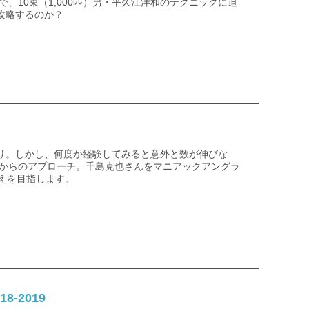
、10束（1,000匹）男・平久江洋和のテクニックに迫
攻略するのか？
り。しかし、何度か経験してみると意外と数が伸びな
トからのアプローチ。千島克也さんをマニアックアングラ
えを目指します。
-2019