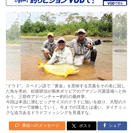
“ドラド”。スペイン語で『黄金』を意味する言葉をその名に冠し
た魚を求め、杉坂研治が南米ボリビアのアマゾン川源流域へと向
かう。三部作アドベンチャー釣行の最終章。
今回は本流に潜むビッグサイズのドラドに狙いを絞り、大型のス
トリーマーで攻略していく。今までの渓流とは違い、ダイナミッ
クな迫力あるドラドフィッシングを見逃すな。
番組へのメッセージ
シェア
ポスト