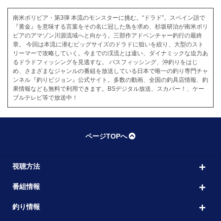
南米ボリビア・第3弾 本流のモンスターに挑む。“ドラド”。スペイン語で
『黄金』を意味する言葉をその名に冠した魚を求め、杉坂研治が南米ボリ
ビアのアマゾン川源流域へと向かう。三部作アドベンチャー釣行の最終
章。 今回は本流に潜むビッグサイズのドラドに狙いを絞り、大型のスト
リーマーで攻略していく。今までの渓流とは違い、ダイナミックな迫力あ
るドラドフィッシングを見逃すな。 バスフィッシング、沖釣りをはじ
め、さまざまなジャンルの番組を放送している日本で唯一の釣り専門チャ
ンネル『釣りビジョン』公式サイト。多数の動画、全国の釣具店情報、釣
果情報なども無料で利用できます。BSデジタル放送、スカパー！、ケー
ブルテレビ等で放送中！
ページTOPへ
視聴方法
番組情報
釣り情報