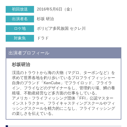
初回放送
2016年5月6日（金）
出演者名
杉坂 研治
ロケ地
ボリビア多民族国 セクレ川
対象魚
ドラド
出演者プロフィール
杉坂研治
渓流のトラウトから海の大物（マグロ、ターポンなど）を
求めて世界各地を釣り歩いているプロフライフィッシャー
自身のブランド「KenCube」でフライロッド、フライラ
イン、フライなどのデザイナーをし、管理釣り場、鱒の養
殖場、不動産経営など多方面の仕事をしている。
アメリカ・フライフィッシング団体「FFI」公認マスター
インストラクター。フライキャスティングスクールやフィ
ッシングスクールを精力的にこなし、フライフィッシング
の楽しさを伝えている。