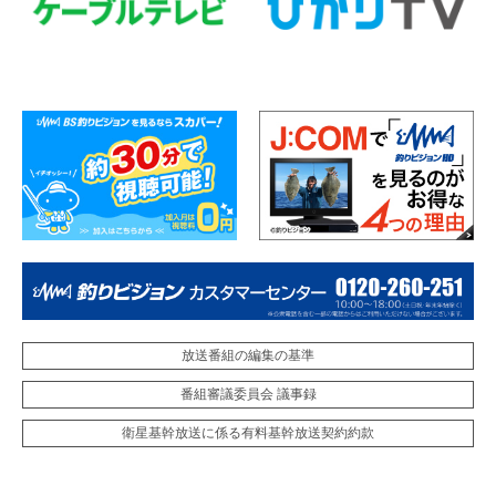
放送番組の編集の基準
番組審議委員会 議事録
衛星基幹放送に係る有料基幹放送契約約款