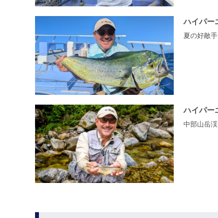
ハイパー
夏の好敵手
ハイパー
中部山岳渓流