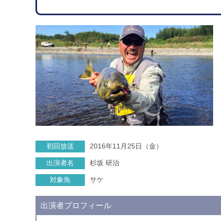
初回放送
2016年11月25日（金）
出演者名
杉坂 研治
対象魚
サケ
出演者プロフィール