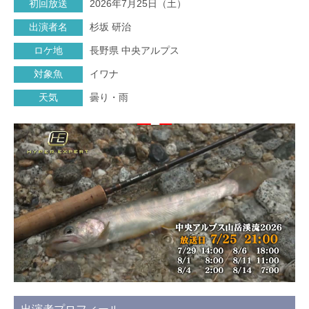
初回放送
2026年7月25日（土）
出演者名
杉坂 研治
ロケ地
長野県 中央アルプス
対象魚
イワナ
天気
曇り・雨