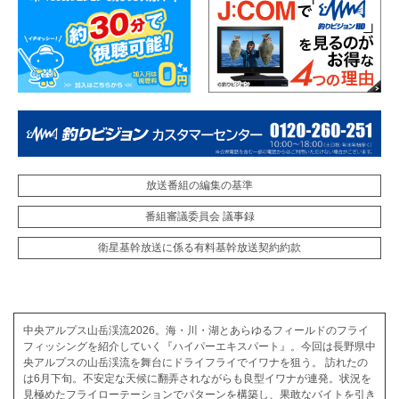
放送番組の編集の基準
番組審議委員会 議事録
衛星基幹放送に係る有料基幹放送契約約款
中央アルプス山岳渓流2026。海・川・湖とあらゆるフィールドのフライ
フィッシングを紹介していく『ハイパーエキスパート』。今回は長野県中
央アルプスの山岳渓流を舞台にドライフライでイワナを狙う。 訪れたの
は6月下旬。不安定な天候に翻弄されながらも良型イワナが連発。状況を
見極めたフライローテーションでパターンを構築し、果敢なバイトを引き