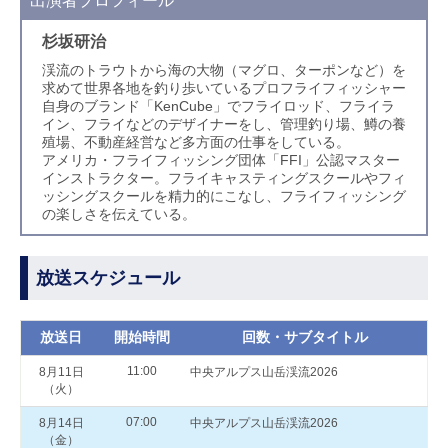
出演者プロフィール
杉坂研治
渓流のトラウトから海の大物（マグロ、ターポンなど）を
求めて世界各地を釣り歩いているプロフライフィッシャー
自身のブランド「KenCube」でフライロッド、フライラ
イン、フライなどのデザイナーをし、管理釣り場、鱒の養
殖場、不動産経営など多方面の仕事をしている。
アメリカ・フライフィッシング団体「FFI」公認マスター
インストラクター。フライキャスティングスクールやフィ
ッシングスクールを精力的にこなし、フライフィッシング
の楽しさを伝えている。
放送スケジュール
放送日
開始時間
回数・サブタイトル
11:00
8月11日
中央アルプス山岳渓流2026
（火）
07:00
8月14日
中央アルプス山岳渓流2026
（金）