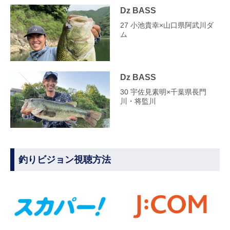
Dz BASS
27 小池貴幸×山口県阿武川ダ
ム
Dz BASS
30 宇佐見素明×千葉県長門
川・将監川
釣りビジョン視聴方法