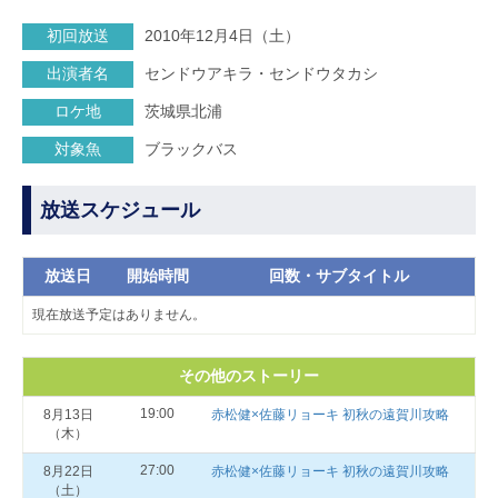
初回放送
2010年12月4日（土）
出演者名
センドウアキラ・センドウタカシ
ロケ地
茨城県北浦
対象魚
ブラックバス
放送スケジュール
放送日
開始時間
回数・サブタイトル
現在放送予定はありません。
その他のストーリー
19:00
8月13日
赤松健×佐藤リョーキ 初秋の遠賀川攻略
（木）
27:00
8月22日
赤松健×佐藤リョーキ 初秋の遠賀川攻略
（土）