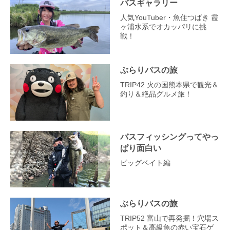
バスギャラリー
人気YouTuber・魚住つばき 霞
ヶ浦水系でオカッパリに挑
戦！
ぶらりバスの旅
TRIP42 火の国熊本県で観光＆
釣り＆絶品グルメ旅！
バスフィッシングってやっ
ぱり面白い
ビッグベイト編
ぶらりバスの旅
TRIP52 富山で再発掘！穴場ス
ポット＆高級魚の赤い宝石ゲ