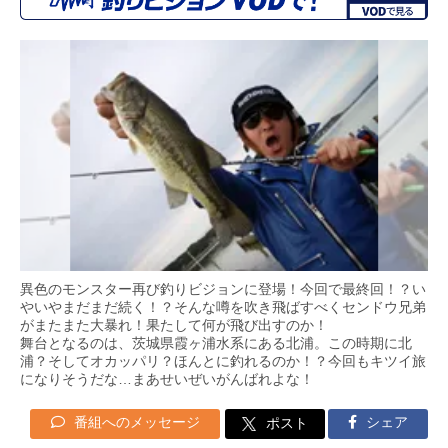
異色のモンスター再び釣りビジョンに登場！今回で最終回！？い
やいやまだまだ続く！？そんな噂を吹き飛ばすべくセンドウ兄弟
がまたまた大暴れ！果たして何が飛び出すのか！
舞台となるのは、茨城県霞ヶ浦水系にある北浦。この時期に北
浦？そしてオカッパリ？ほんとに釣れるのか！？今回もキツイ旅
になりそうだな…まあせいぜいがんばれよな！
番組へのメッセージ
シェア
ポスト