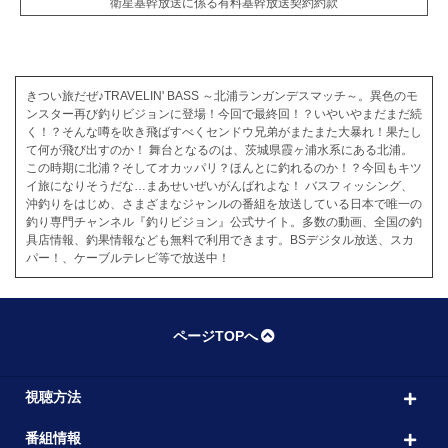
衛星基幹放送に係る有料基幹放送契約約款
きつい旅だぜ♪TRAVELIN' BASS ～北浦ランガンデスマッチ～。異色のモ
ンスター再び釣りビジョンに登場！今回で最終回！？いやいやまだまだ続
く！？そんな噂を吹き飛ばすべくセンドウ兄弟がまたまた大暴れ！果たし
て何が飛び出すのか！ 舞台となるのは、茨城県霞ヶ浦水系にある北浦。
この時期に北浦？そしてオカッパリ？ほんとに釣れるのか！？今回もキツ
イ旅になりそうだな…まあせいぜいがんばれよな！ バスフィッシング、
沖釣りをはじめ、さまざまなジャンルの番組を放送している日本で唯一の
釣り専門チャンネル『釣りビジョン』公式サイト。多数の動画、全国の釣
具店情報、釣果情報なども無料で利用できます。BSデジタル放送、スカ
パー！、ケーブルテレビ等で放送中！
ページTOPへ
視聴方法
番組情報