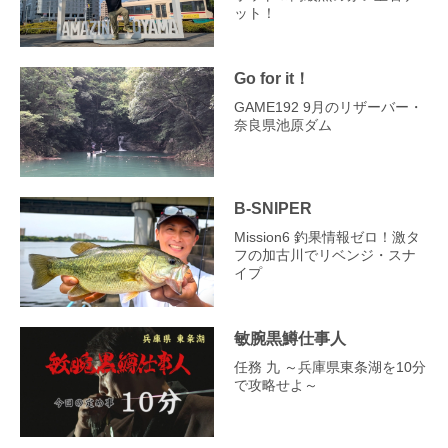
ット！
Go for it！
GAME192 9月のリザーバー・
奈良県池原ダム
B-SNIPER
Mission6 釣果情報ゼロ！激タ
フの加古川でリベンジ・スナ
イプ
敏腕黒鱒仕事人
任務 九 ～兵庫県東条湖を10分
で攻略せよ～