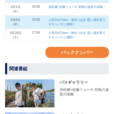
25:00
9月1日
赤松健×佐藤リョーキ 初秋の遠賀川攻略
（火）
20:00
9月9日
人気YouTuber・魚住つばき 霞ヶ浦水系で
（水）
オカッパリに挑戦！
27:00
9月26日
人気YouTuber・魚住つばき 霞ヶ浦水系で
（土）
オカッパリに挑戦！
バックナンバー
関連番組
バスギャラリー
赤松健×佐藤リョーキ 初秋の遠
賀川攻略