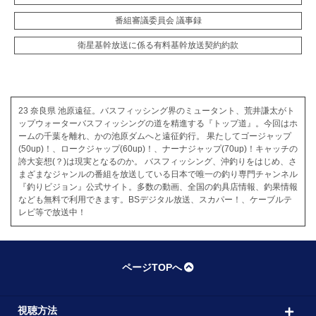
番組審議委員会 議事録
衛星基幹放送に係る有料基幹放送契約約款
23 奈良県 池原遠征。バスフィッシング界のミュータント、荒井謙太がト
ップウォーターバスフィッシングの道を精進する『トップ道』。今回はホ
ームの千葉を離れ、かの池原ダムへと遠征釣行。 果たしてゴージャップ
(50up)！、ロークジャップ(60up)！、ナーナジャップ(70up)！キャッチの
誇大妄想(？)は現実となるのか。 バスフィッシング、沖釣りをはじめ、さ
まざまなジャンルの番組を放送している日本で唯一の釣り専門チャンネル
『釣りビジョン』公式サイト。多数の動画、全国の釣具店情報、釣果情報
なども無料で利用できます。BSデジタル放送、スカパー！、ケーブルテ
レビ等で放送中！
ページTOPへ
視聴方法