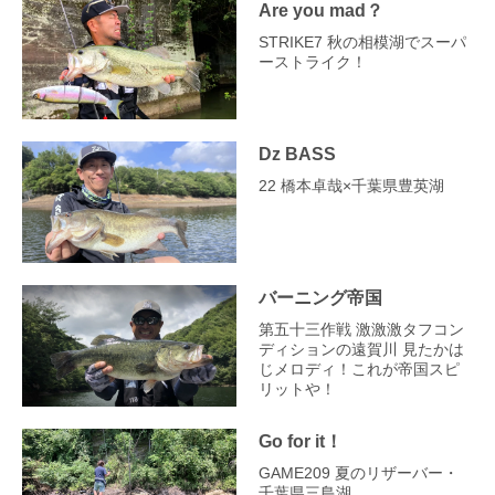
Are you mad？
STRIKE7 秋の相模湖でスーパ
ーストライク！
Dz BASS
22 橋本卓哉×千葉県豊英湖
バーニング帝国
第五十三作戦 激激激タフコン
ディションの遠賀川 見たかは
じメロディ！これが帝国スピ
リットや！
Go for it！
GAME209 夏のリザーバー・
千葉県三島湖