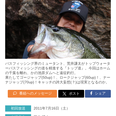
バスフィッシング界のミュータント、荒井謙太がトップウォータ
ーバスフィッシングの道を精進する『トップ道』。今回はホーム
の千葉を離れ、かの池原ダムへと遠征釣行。
果たしてゴージャップ(50up)！、ロークジャップ(60up)！、ナー
ナジャップ(70up)！キャッチの誇大妄想(？)は現実となるのか。
番組へのメッセージ
シェア
ポスト
初回放送
2011年7月16日（土）