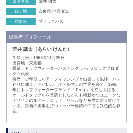
出演者名
荒井 謙太
ロケ地
奈良県 池原ダム
対象魚
ブラックバス
出演者プロフィール
荒井 謙太（あらい けんた）
生年月日：1965年11月25日
出身地：東京都
職業：トップウォーターバスアングラー/ フロッグプロダ
クツ代表
略歴：少年期にルアーフィッシングと出会って以降、バス
釣りに傾倒。アパレル、ホテルマンの世界を経て、1996
年にトップウォーターブランド『 Frog 』を立ち上げる。
オールドタックルを基調としながらも斬新かつユニークな
デザインのルアー、ロッド、リールなどを世に送り続けて
いる。独自の美学を持つトッパー界隈の中でも異色的な存
在。