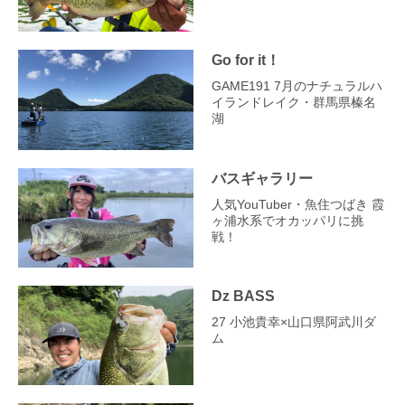
Go for it！
GAME191 7月のナチュラルハ
イランドレイク・群馬県榛名
湖
バスギャラリー
人気YouTuber・魚住つばき 霞
ヶ浦水系でオカッパリに挑
戦！
Dz BASS
27 小池貴幸×山口県阿武川ダ
ム