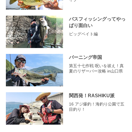
バスフィッシングってやっ
ぱり面白い
ビッグベイト編
バーニング帝国
第五十七作戦 呪いを祓え！真
夏のリザーバー攻略 in山口県
関西発！RASHIKU派
16 アジ爆釣！海釣り公園で五
目釣り！