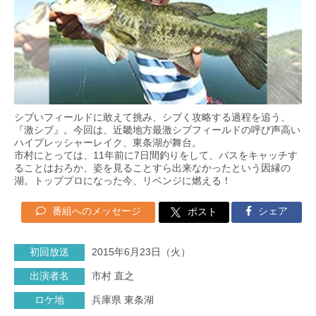
シブいフィールドに敢えて挑み、シブく攻略する過程を追う、
『激シブ』。今回は、近畿地方最激シブフィールドの呼び声高い
ハイプレッシャーレイク、東条湖が舞台。
市村にとっては、11年前に7日間釣りをして、バスをキャッチす
ることはおろか、姿を見ることすら出来なかったという因縁の
湖。トッププロになった今、リベンジに燃える！
番組へのメッセージ
シェア
ポスト
初回放送
2015年6月23日（火）
出演者名
市村 直之
ロケ地
兵庫県 東条湖