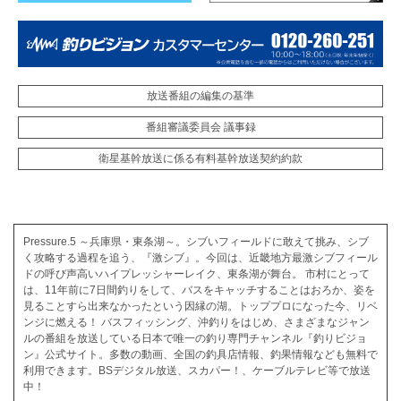
放送番組の編集の基準
番組審議委員会 議事録
衛星基幹放送に係る有料基幹放送契約約款
Pressure.5 ～兵庫県・東条湖～。シブいフィールドに敢えて挑み、シブ
く攻略する過程を追う、『激シブ』。今回は、近畿地方最激シブフィール
ドの呼び声高いハイプレッシャーレイク、東条湖が舞台。 市村にとって
は、11年前に7日間釣りをして、バスをキャッチすることはおろか、姿を
見ることすら出来なかったという因縁の湖。トッププロになった今、リベ
ンジに燃える！ バスフィッシング、沖釣りをはじめ、さまざまなジャン
ルの番組を放送している日本で唯一の釣り専門チャンネル『釣りビジョ
ン』公式サイト。多数の動画、全国の釣具店情報、釣果情報なども無料で
利用できます。BSデジタル放送、スカパー！、ケーブルテレビ等で放送
中！