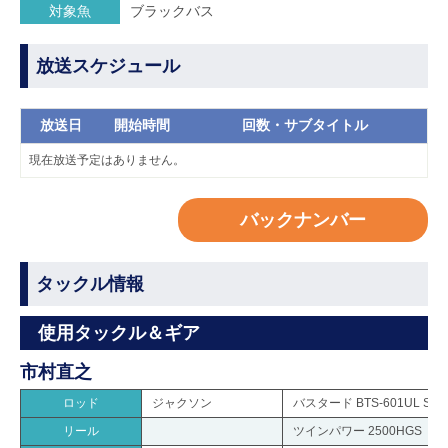
対象魚
ブラックバス
放送スケジュール
放送日
開始時間
回数・サブタイトル
現在放送予定はありません。
バックナンバー
タックル情報
使用タックル＆ギア
市村直之
ロッド
ジャクソン
バスタード BTS-601UL ST
リール
ツインパワー 2500HGS