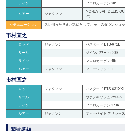
ライン
フロロカーボン 3lb
MONEY BAIT DELICIOUS 
ルアー
ジャクソン
グ)
シチュエーション
スレ切った見えバスに対して、極小のダウンショット
市村直之
ロッド
ジャクソン
バスタード BTS-671L
リール
ツインパワー 2500S
ライン
フロロカーボン 4lb
ルアー
ジャクソン
フローシャッド 1
市村直之
ロッド
ジャクソン
バスタード BTS-631XXLST
リール
ヴァンキッシュ 2500S
ライン
フロロカーボン 2.5lb
ルアー
ジャクソン
マネーベイト デリシャスシャイ
関連番組