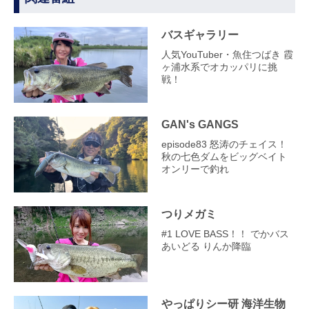
バスギャラリー
人気YouTuber・魚住つばき 霞
ヶ浦水系でオカッパリに挑
戦！
GAN's GANGS
episode83 怒涛のチェイス！
秋の七色ダムをビッグベイト
オンリーで釣れ
つりメガミ
#1 LOVE BASS！！ でかバス
あいどる りんか降臨
やっぱりシー研 海洋生物