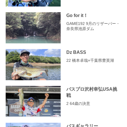
Go for it！
GAME192 9月のリザーバー・
奈良県池原ダム
Dz BASS
22 橋本卓哉×千葉県豊英湖
バスプロ沢村幸弘USA挑
戦
2 64歳の決意
バスギャラリー