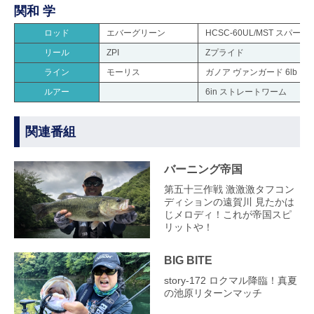
関和 学
ロッド
エバーグリーン
HCSC-60UL/MST スパー
リール
ZPI
Zプライド
ライン
モーリス
ガノア ヴァンガード 6lb
ルアー
6in ストレートワーム
関連番組
バーニング帝国
第五十三作戦 激激激タフコン
ディションの遠賀川 見たかは
じメロディ！これが帝国スピ
リットや！
BIG BITE
story‐172 ロクマル降臨！真夏
の池原リターンマッチ