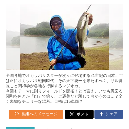
全国各地でオカッパリスターが次々に登場する21世紀の日本。世
は正にオカッパリ戦国時代。その天下統一を果たすべく、サル番
長こと関和学が各地を行脚するマジオカ。
今回もテーマに則りフィールドを開拓！とは言え、いつも愚図る
関和を何とか「肉」で釣り、ご褒美だと騙して向かうのは…？全
く未知なチェリーな場所。目標は15車両？
番組へのメッセージ
シェア
ポスト