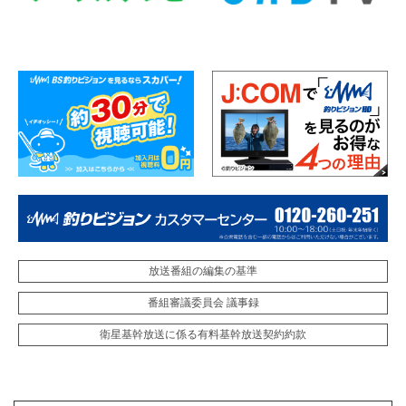
放送番組の編集の基準
番組審議委員会 議事録
衛星基幹放送に係る有料基幹放送契約約款