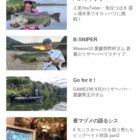
人気YouTuber・魚住つばき 霞
ヶ浦水系でオカッパリに挑
戦！
B-SNIPER
Mission10 愛媛県野村ダム 真
夏のリザーバーでスナイプ
Go for it！
GAME198 9月のリザーバー・
愛媛県玉川ダム
夜マヅメの語るシス
6 モンスターバスを狙う男たち
ビッグベイト対談 part2