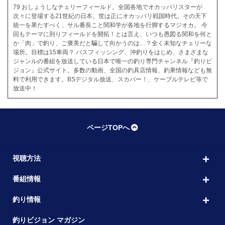
79 おしょうしなチェリーフィールド。全国各地でオカッパリスターが
次々に登場する21世紀の日本。世は正にオカッパリ戦国時代。その天下
統一を果たすべく、サル番長こと関和学が各地を行脚するマジオカ。 今
回もテーマに則りフィールドを開拓！とは言え、いつも愚図る関和を何と
か「肉」で釣り、ご褒美だと騙して向かうのは…？全く未知なチェリーな
場所。目標は15車両？ バスフィッシング、沖釣りをはじめ、さまざまな
ジャンルの番組を放送している日本で唯一の釣り専門チャンネル『釣りビ
ジョン』公式サイト。多数の動画、全国の釣具店情報、釣果情報なども無
料で利用できます。BSデジタル放送、スカパー！、ケーブルテレビ等で
放送中！
ページTOPへ
視聴方法
番組情報
釣り情報
釣りビジョン マガジン