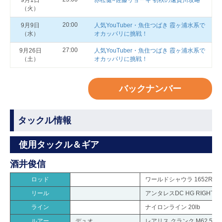
9月1日
赤松健×佐藤リョーキ 初秋の遠賀川攻略
（火）
20:00
9月9日
人気YouTuber・魚住つばき 霞ヶ浦水系で
（水）
オカッパリに挑戦！
27:00
9月26日
人気YouTuber・魚住つばき 霞ヶ浦水系で
（土）
オカッパリに挑戦！
バックナンバー
タックル情報
使用タックル＆ギア
酒井俊信
ロッド
ワールドシャウラ 1652R-2
リール
アンタレスDC HG RIGHT
ライン
ナイロンライン 20lb
ルアー
デュオ
レアリス クランク M62 5A