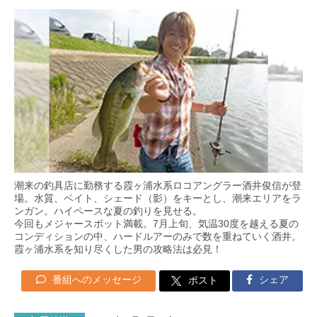
潮来の釣具店に勤務する霞ヶ浦水系ロコアングラー酒井俊信が登
場。水質、ベイト、シェード（影）をキーとし、潮来エリアをラ
ンガン。ハイペースな夏の釣りを見せる。
今回もメジャースポット満載。7月上旬、気温30度を越える夏の
コンディションの中、ハードルアーのみで数を重ねていく酒井。
霞ヶ浦水系を知り尽くした男の攻略法は必見！
番組へのメッセージ
シェア
ポスト