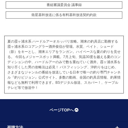
番組審議委員会 議事録
衛星基幹放送に係る有料基幹放送契約約款
夏の霞ヶ浦水系 ハードルアーオカッパリ攻略。潮来の釣具店に勤務する
霞ヶ浦水系ロコアングラー酒井俊信が登場。水質、ベイト、シェード
（影）をキーとし、潮来エリアをランガン。ハイペースな夏の釣りを見せ
る。 今回もメジャースポット満載。7月上旬、気温30度を越える夏のコン
ディションの中、ハードルアーのみで数を重ねていく酒井。霞ヶ浦水系を
知り尽くした男の攻略法は必見！ バスフィッシング、沖釣りをはじめ、
さまざまなジャンルの番組を放送している日本で唯一の釣り専門チャンネ
ル『釣りビジョン』公式サイト。多数の動画、全国の釣具店情報、釣果情
報なども無料で利用できます。BSデジタル放送、スカパー！、ケーブル
テレビ等で放送中！
ページTOPへ
視聴方法