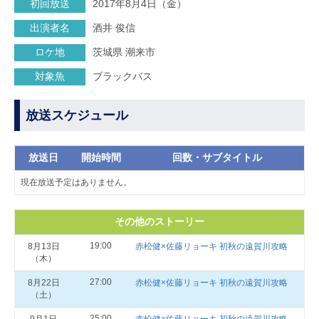
初回放送
2017年8月4日（金）
出演者名
酒井 俊信
ロケ地
茨城県 潮来市
対象魚
ブラックバス
放送スケジュール
放送日
開始時間
回数・サブタイトル
現在放送予定はありません。
その他のストーリー
19:00
8月13日
赤松健×佐藤リョーキ 初秋の遠賀川攻略
（木）
27:00
8月22日
赤松健×佐藤リョーキ 初秋の遠賀川攻略
（土）
25:00