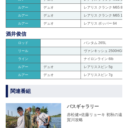
ルアー
デュオ
レアリス クランク M65 8A
ルアー
デュオ
レアリス クランク M65 11A
ルアー
デュオ
レアリス ポッパー 64
酒井俊信
ロッド
バンタム 265L
リール
ヴァンキッシュ 2500HGS
ライン
ナイロンライン 6lb
ルアー
デュオ
レアリススピン 5g
ルアー
デュオ
レアリススピン 7g
関連番組
バスギャラリー
赤松健×佐藤リョーキ 初秋の遠
賀川攻略