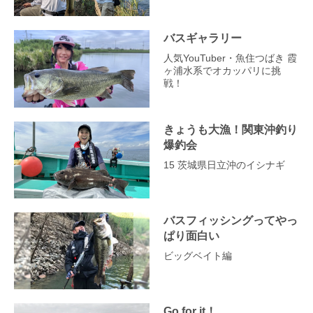
バスギャラリー
人気YouTuber・魚住つばき 霞
ヶ浦水系でオカッパリに挑
戦！
きょうも大漁！関東沖釣り
爆釣会
15 茨城県日立沖のイシナギ
バスフィッシングってやっ
ぱり面白い
ビッグベイト編
Go for it！