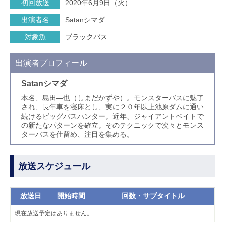
初回放送
2020年6月9日（火）
出演者名
Satanシマダ
対象魚
ブラックバス
出演者プロフィール
Satanシマダ
本名、島田―也（しまだかずや）。モンスターバスに魅了
され、長年車を寝床とし、実に２０年以上池原ダムに通い
続けるビッグバスハンター。近年、ジャイアントベイトで
の新たなパターンを確立。そのテクニックで次々とモンス
ターバスを仕留め、注目を集める。
放送スケジュール
放送日
開始時間
回数・サブタイトル
現在放送予定はありません。