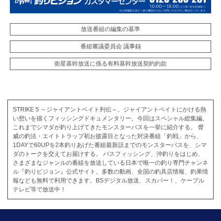
放送番組の編集の基準
番組審議委員会 議事録
衛星基幹放送に係る有料基幹放送契約約款
STRIKE 5 ～ジャイアントベイト列伝～。ジャイアントベイトにかける熱
い想いを描くフィッシングドキュメンタリー。今回はスペシャル総集編。
これまでシマダが釣り上げてきたモンスターバスを一挙に紹介する。 脅
威の釣法・エイトトラップ初お披露目となった対決番組「釣戦」から、
1DAYで60UPを2本釣りあげた番組最新話までのモンスターバスを、シマ
ダのトークを交えてお届けする。 バスフィッシング、沖釣りをはじめ、
さまざまなジャンルの番組を放送している日本で唯一の釣り専門チャンネ
ル『釣りビジョン』公式サイト。多数の動画、全国の釣具店情報、釣果情
報なども無料で利用できます。BSデジタル放送、スカパー！、ケーブル
テレビ等で放送中！