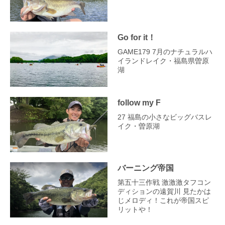
Go for it！
GAME179 7月のナチュラルハ
イランドレイク・福島県曽原
湖
follow my F
27 福島の小さなビッグバスレ
イク・曽原湖
バーニング帝国
第五十三作戦 激激激タフコン
ディションの遠賀川 見たかは
じメロディ！これが帝国スピ
リットや！