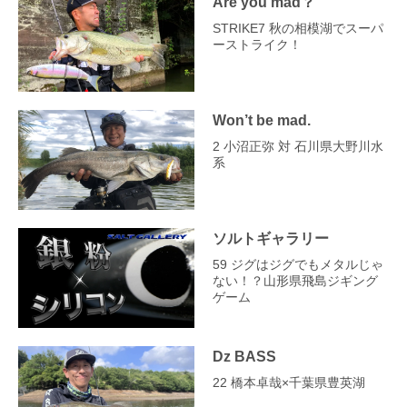
Are you mad？
STRIKE7 秋の相模湖でスーパ
ーストライク！
Won’t be mad.
2 小沼正弥 対 石川県大野川水
系
ソルトギャラリー
59 ジグはジグでもメタルじゃ
ない！？山形県飛島ジギング
ゲーム
Dz BASS
22 橋本卓哉×千葉県豊英湖