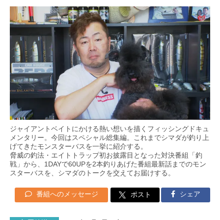
ジャイアントベイトにかける熱い想いを描くフィッシングドキュ
メンタリー。今回はスペシャル総集編。これまでシマダが釣り上
げてきたモンスターバスを一挙に紹介する。
脅威の釣法・エイトトラップ初お披露目となった対決番組「釣
戦」から、1DAYで60UPを2本釣りあげた番組最新話までのモン
スターバスを、シマダのトークを交えてお届けする。
番組へのメッセージ
シェア
ポスト