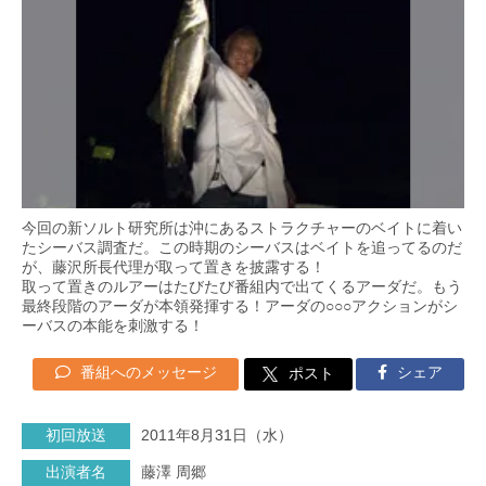
今回の新ソルト研究所は沖にあるストラクチャーのベイトに着い
たシーバス調査だ。この時期のシーバスはベイトを追ってるのだ
が、藤沢所長代理が取って置きを披露する！
取って置きのルアーはたびたび番組内で出てくるアーダだ。もう
最終段階のアーダが本領発揮する！アーダの○○○アクションがシ
ーバスの本能を刺激する！
番組へのメッセージ
シェア
ポスト
初回放送
2011年8月31日（水）
出演者名
藤澤 周郷