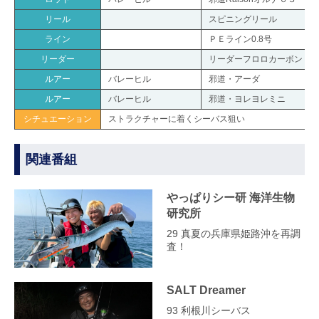
リール
スピニングリール
ライン
ＰＥライン0.8号
リーダー
リーダーフロロカーボン 
ルアー
バレーヒル
邪道・アーダ
ルアー
バレーヒル
邪道・ヨレヨレミニ
シチュエーション
ストラクチャーに着くシーバス狙い
関連番組
やっぱりシー研 海洋生物
研究所
29 真夏の兵庫県姫路沖を再調
査！
SALT Dreamer
93 利根川シーバス