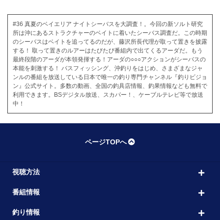
#36 真夏のベイエリア ナイトシーバスを大調査！。今回の新ソルト研究
所は沖にあるストラクチャーのベイトに着いたシーバス調査だ。この時期
のシーバスはベイトを追ってるのだが、藤沢所長代理が取って置きを披露
する！ 取って置きのルアーはたびたび番組内で出てくるアーダだ。もう
最終段階のアーダが本領発揮する！アーダの○○○アクションがシーバスの
本能を刺激する！ バスフィッシング、沖釣りをはじめ、さまざまなジャ
ンルの番組を放送している日本で唯一の釣り専門チャンネル『釣りビジョ
ン』公式サイト。多数の動画、全国の釣具店情報、釣果情報なども無料で
利用できます。BSデジタル放送、スカパー！、ケーブルテレビ等で放送
中！
ページTOPへ
視聴方法
番組情報
釣り情報