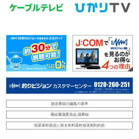
放送番組の編集の基準
番組審議委員会 議事録
衛星基幹放送に係る有料基幹放送契約約款