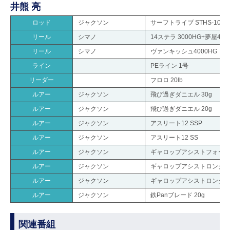
井熊 亮
ロッド
ジャクソン
サーフトライブ STHS-1062
リール
シマノ
14ステラ 3000HG+夢屋40
リール
シマノ
ヴァンキッシュ4000HG
ライン
PEライン 1号
リーダー
フロロ 20lb
ルアー
ジャクソン
飛び過ぎダニエル 30g
ルアー
ジャクソン
飛び過ぎダニエル 20g
ルアー
ジャクソン
アスリート12 SSP
ルアー
ジャクソン
アスリート12 SS
ルアー
ジャクソン
ギャロップアシストフォール 
ルアー
ジャクソン
ギャロップアシストロングキャ
ルアー
ジャクソン
ギャロップアシストロングキャ
ルアー
ジャクソン
鉄Panブレード 20g
関連番組