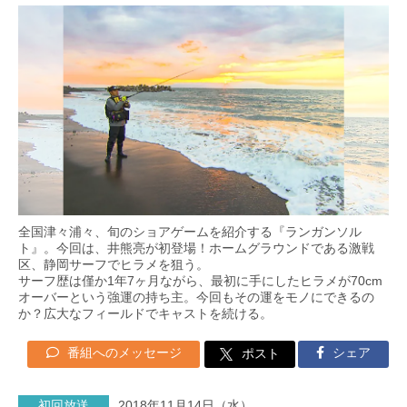
全国津々浦々、旬のショアゲームを紹介する『ランガンソル
ト』。今回は、井熊亮が初登場！ホームグラウンドである激戦
区、静岡サーフでヒラメを狙う。
サーフ歴は僅か1年7ヶ月ながら、最初に手にしたヒラメが70cm
オーバーという強運の持ち主。今回もその運をモノにできるの
か？広大なフィールドでキャストを続ける。
番組へのメッセージ
シェア
ポスト
初回放送
2018年11月14日（水）