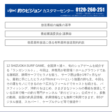
放送番組の編集の基準
番組審議委員会 議事録
衛星基幹放送に係る有料基幹放送契約約款
12 SHIZUOKA SURF GAME。全国津々浦々、旬のショアゲームを紹介す
る『ランガンソルト』。今回は、井熊亮が初登場！ホームグラウンドであ
る激戦区、静岡サーフでヒラメを狙う。 サーフ歴は僅か1年7ヶ月なが
ら、最初に手にしたヒラメが70cmオーバーという強運の持ち主。今回も
その運をモノにできるのか？広大なフィールドでキャストを続ける。 バ
スフィッシング、沖釣りをはじめ、さまざまなジャンルの番組を放送して
いる日本で唯一の釣り専門チャンネル『釣りビジョン』公式サイト。多数
の動画、全国の釣具店情報、釣果情報なども無料で利用できます。BSデ
ジタル放送、スカパー！、ケーブルテレビ等で放送中！