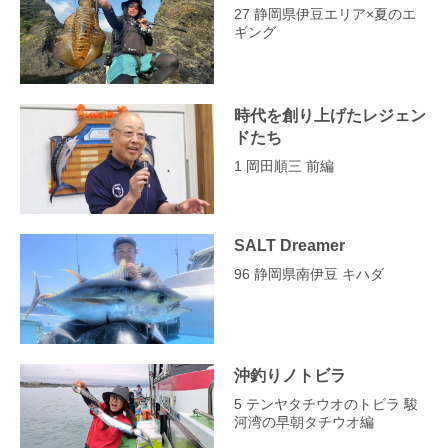
27 静岡県伊豆エリア×夏のエ
ギング
時代を創り上げたレジェン
ドたち
1 岡田順三 前編
SALT Dreamer
96 静岡県南伊豆 キハダ
沖釣りノトビラ
5 テンヤタチウオのトビラ 駿
河湾の早朝タチウオ編