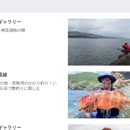
ギャラリー
 神流湖秋の陣
直線
まりの地・若狭湾のかかり釣り！い
仏谷で数釣りに勤しむ
ギャラリー