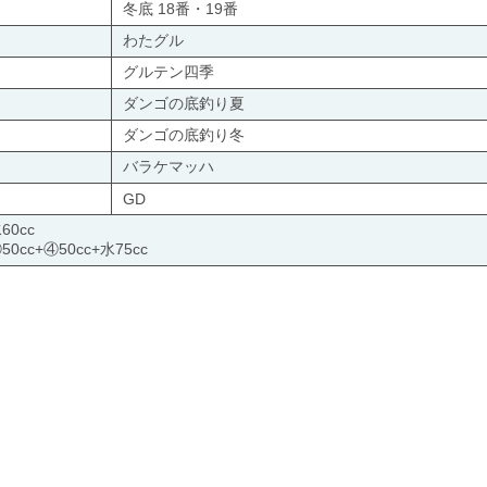
冬底 18番・19番
わたグル
グルテン四季
ダンゴの底釣り夏
ダンゴの底釣り冬
バラケマッハ
GD
60cc
0cc+④50cc+水75cc