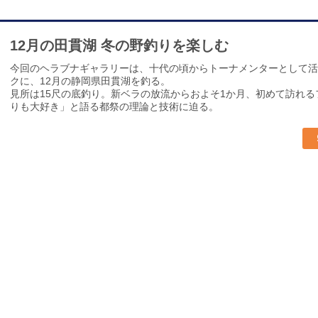
12月の田貫湖 冬の野釣りを楽しむ
今回のヘラブナギャラリーは、十代の頃からトーナメンターとして活
クに、12月の静岡県田貫湖を釣る。
見所は15尺の底釣り。新ベラの放流からおよそ1か月、初めて訪れ
りも大好き」と語る都祭の理論と技術に迫る。