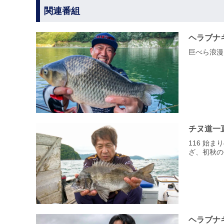
関連番組
ヘラブナ
巨べら浪漫
チヌ道一
116 始
ざ、初秋の
ヘラブナ