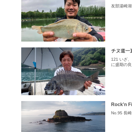
友部湯崎湖
チヌ道一
121 い
に盛期の良
Rock'n F
No.95