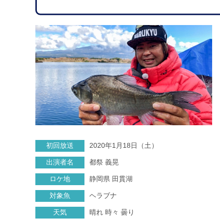
初回放送
2020年1月18日（土）
出演者名
都祭 義晃
ロケ地
静岡県 田貫湖
対象魚
ヘラブナ
天気
晴れ 時々 曇り