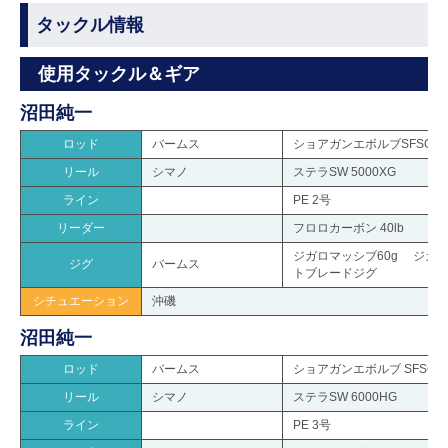
タックル情報
使用タックル＆ギア
沼田純一
ロッド
バームス
ショアガンエボルブSFSGS-1
リール
シマノ
ステラSW 5000XG
ライン
PE 2号
リーダー
フロロカーボン 40lb
ジガロマッシブ60g ジガロQ
ジグ
バームス
トブレードジグ
シチュエーション
沖磯
沼田純一
ロッド
バームス
ショアガンエボルブ SFSGS-
リール
シマノ
ステラSW 6000HG
ライン
PE 3号