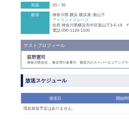
気温
20～30
船宿
神奈川県 横浜 横浜港･新山下
アイランドクルーズ
住所:神奈川県横浜市中区新山下3-6-19 
電話:090-1120-1100
ゲストプロフィール
荻野憲司
神奈川県在住 。東京湾や多摩川、鶴見川のスーパーロコアング
放送スケジュール
放送日
開始時
現在放送予定はありません。