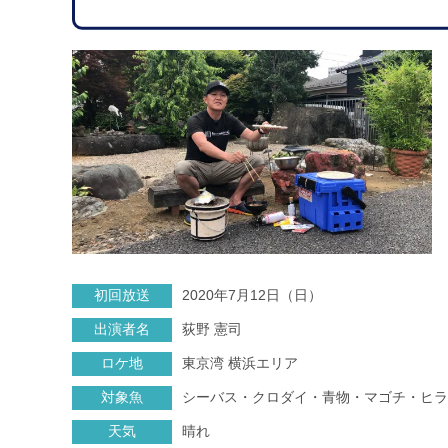
初回放送
2020年7月12日（日）
出演者名
荻野 憲司
ロケ地
東京湾 横浜エリア
対象魚
シーバス・クロダイ・青物・マゴチ・ヒラ
天気
晴れ