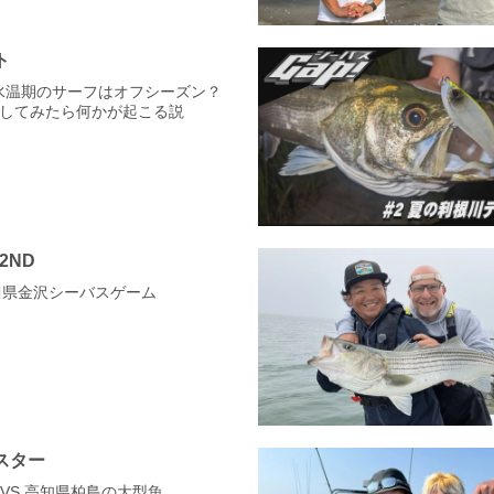
ト
高水温期のサーフはオフシーズン？
してみたら何かが起こる説
 2ND
石川県金沢シーバスゲーム
スター
6 VS 高知県柏島の大型魚