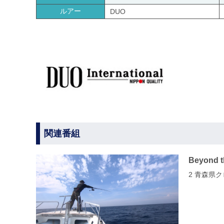
ルアー
DUO
関連番組
Beyond t
2 青森県ク