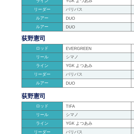
ライン
YGK よつあみ
リーダー
バリバス
ルアー
DUO
ルアー
DUO
荻野憲司
ロッド
EVERGREEN
リール
シマノ
ライン
YGK よつあみ
リーダー
バリバス
ルアー
DUO
荻野憲司
ロッド
TIFA
リール
シマノ
ライン
YGK よつあみ
リーダー
バリバス