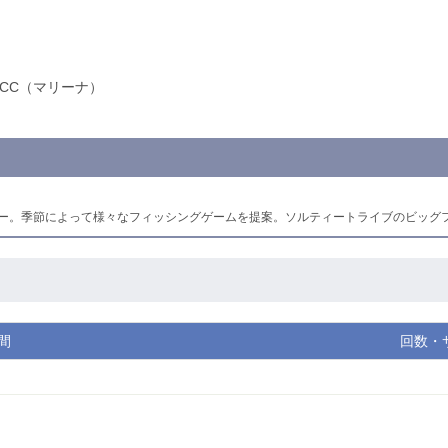
YCC（マリーナ）
ラー。季節によって様々なフィッシングゲームを提案。ソルティートライブのビッグ
間
回数・