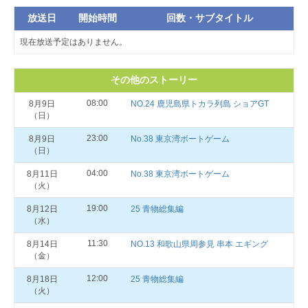
放送日
開始時間
回数・サブタイトル
現在放送予定はありません。
その他のストーリー
08:00
8月9日
NO.24 鹿児島県トカラ列島 ショアGT
（日）
23:00
8月9日
No.38 東京湾ボートゲーム
（日）
04:00
8月11日
No.38 東京湾ボートゲーム
（火）
19:00
8月12日
25 青物総集編
（水）
11:30
8月14日
NO.13 和歌山県周参見 串本 エギング
（金）
12:00
8月18日
25 青物総集編
（火）