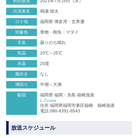
初回放送
2021年7月14日（水）
出演者名
鳴瀬 雄太
ロケ地
福岡県 博多湾・玄界灘
対象魚
青物・根魚・マダイ
天気
曇りのち晴れ
気温
20℃～25℃
水温
20度
風向き
なし
潮回り
中潮～大潮
船宿
福岡県 福岡・糸島 箱崎漁港
L.Cruise
住所:福岡県福岡市東区箱崎 箱崎漁港
電話:080-8391-8543
放送スケジュール