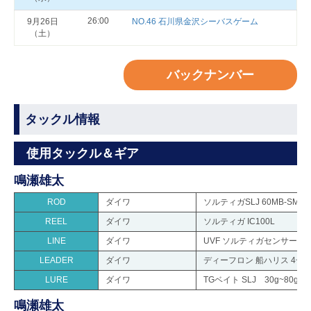
26:00
9月26日
NO.46 石川県金沢シーバスゲーム
（土）
バックナンバー
タックル情報
使用タックル＆ギア
鳴瀬雄太
ROD
ダイワ
ソルティガSLJ 60MB-SMT
REEL
ダイワ
ソルティガ IC100L
LINE
ダイワ
UVF ソルティガセンサー 12
LEADER
ダイワ
ディーフロン 船ハリス 4号
LURE
ダイワ
TGベイト SLJ 30g~80g
鳴瀬雄太