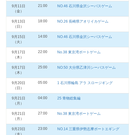
21:00
9月11日
NO.46 石川県金沢シーバスゲーム
（金）
18:00
9月13日
NO.26 長崎県アオリイカゲーム
（日）
14:00
9月15日
NO.46 石川県金沢シーバスゲーム
（火）
22:00
9月17日
No.38 東京湾ボートゲーム
（木）
25:00
9月17日
NO.50 大分県乙津川シーバスゲーム
（木）
05:00
9月20日
1 石川県輪島 アラ スロージギング
（日）
04:00
9月21日
25 青物総集編
（月）
27:00
9月21日
No.38 東京湾ボートゲーム
（月）
23:00
9月23日
NO.14 三重県伊勢志摩ボートエギング
（水）