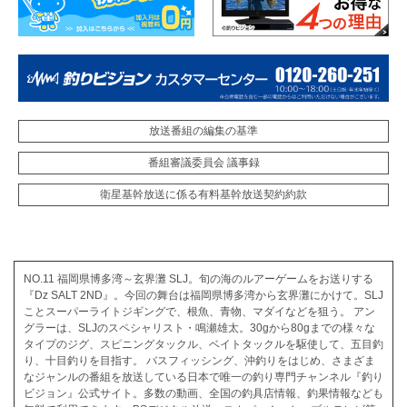
放送番組の編集の基準
番組審議委員会 議事録
衛星基幹放送に係る有料基幹放送契約約款
NO.11 福岡県博多湾～玄界灘 SLJ。旬の海のルアーゲームをお送りする
『Dz SALT 2ND』。今回の舞台は福岡県博多湾から玄界灘にかけて。SLJ
ことスーパーライトジギングで、根魚、青物、マダイなどを狙う。 アン
グラーは、SLJのスペシャリスト・鳴瀬雄太。30gから80gまでの様々な
タイプのジグ、スピニングタックル、ベイトタックルを駆使して、五目釣
り、十目釣りを目指す。 バスフィッシング、沖釣りをはじめ、さまざま
なジャンルの番組を放送している日本で唯一の釣り専門チャンネル『釣り
ビジョン』公式サイト。多数の動画、全国の釣具店情報、釣果情報なども