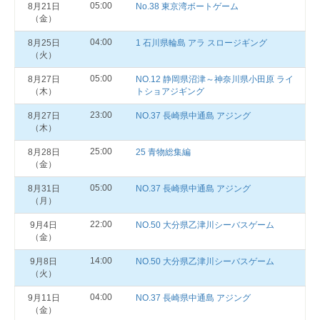
05:00
8月21日
No.38 東京湾ボートゲーム
（金）
04:00
8月25日
1 石川県輪島 アラ スロージギング
（火）
05:00
8月27日
NO.12 静岡県沼津～神奈川県小田原 ライ
（木）
トショアジギング
23:00
8月27日
NO.37 長崎県中通島 アジング
（木）
25:00
8月28日
25 青物総集編
（金）
05:00
8月31日
NO.37 長崎県中通島 アジング
（月）
22:00
9月4日
NO.50 大分県乙津川シーバスゲーム
（金）
14:00
9月8日
NO.50 大分県乙津川シーバスゲーム
（火）
04:00
9月11日
NO.37 長崎県中通島 アジング
（金）