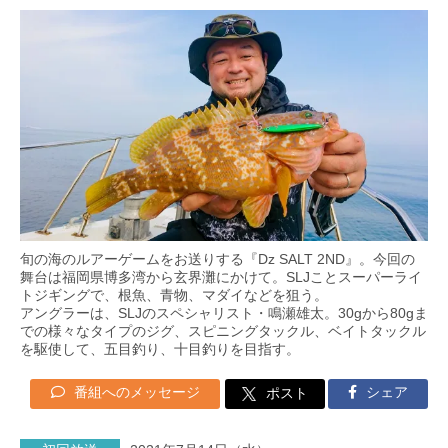
旬の海のルアーゲームをお送りする『Dz SALT 2ND』。今回の
舞台は福岡県博多湾から玄界灘にかけて。SLJことスーパーライ
トジギングで、根魚、青物、マダイなどを狙う。
アングラーは、SLJのスペシャリスト・鳴瀬雄太。30gから80gま
での様々なタイプのジグ、スピニングタックル、ベイトタックル
を駆使して、五目釣り、十目釣りを目指す。
番組へのメッセージ
シェア
ポスト