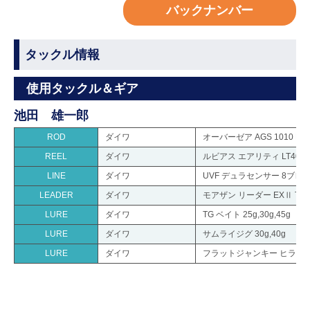
バックナンバー
タックル情報
使用タックル＆ギア
池田 雄一郎
ROD
ダイワ
オーバーゼア AGS 1010 M/
REEL
ダイワ
ルビアス エアリティ LT4000
LINE
ダイワ
UVF デュラセンサー 8ブレイ
LEADER
ダイワ
モアザン リーダー EXⅡ TYPE
LURE
ダイワ
TG ベイト 25g,30g,45g
LURE
ダイワ
サムライジグ 30g,40g
LURE
ダイワ
フラットジャンキー ヒラメタル