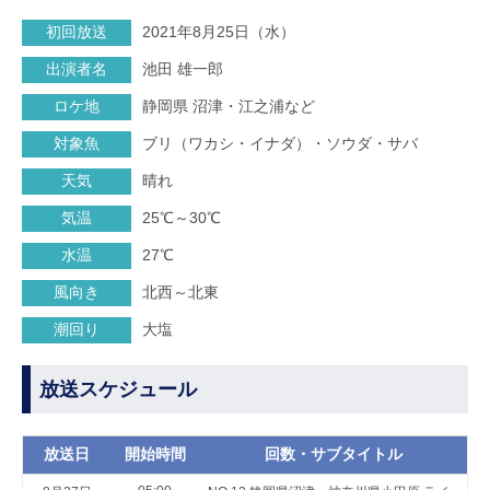
初回放送
2021年8月25日（水）
出演者名
池田 雄一郎
ロケ地
静岡県 沼津・江之浦など
対象魚
ブリ（ワカシ・イナダ）・ソウダ・サバ
天気
晴れ
気温
25℃～30℃
水温
27℃
風向き
北西～北東
潮回り
大塩
放送スケジュール
放送日
開始時間
回数・サブタイトル