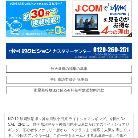
放送番組の編集の基準
番組審議委員会 議事録
衛星基幹放送に係る有料基幹放送契約約款
NO.12 静岡県沼津～神奈川県小田原 ライトショアジギング。今回のDz
SALT 2NDは、静岡県沼津から神奈川県小田原にかけてのライトショアジ
ギング。初心者やファミリー層から、ベテランまで幅広く人気を博してい
る。 今回のアングラーは、この一帯をホームとする池田雄一郎。台風や