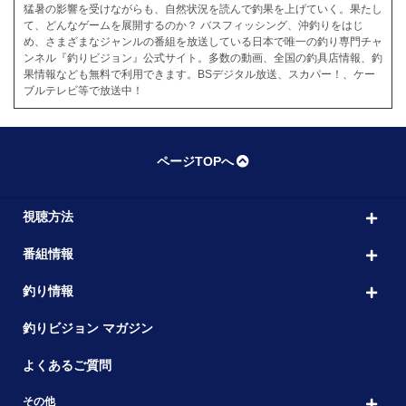
猛暑の影響を受けながらも、自然状況を読んで釣果を上げていく。果たし
て、どんなゲームを展開するのか？ バスフィッシング、沖釣りをはじ
め、さまざまなジャンルの番組を放送している日本で唯一の釣り専門チャ
ンネル『釣りビジョン』公式サイト。多数の動画、全国の釣具店情報、釣
果情報なども無料で利用できます。BSデジタル放送、スカパー！、ケー
ブルテレビ等で放送中！
ページTOPへ
視聴方法
番組情報
釣り情報
釣りビジョン マガジン
よくあるご質問
その他