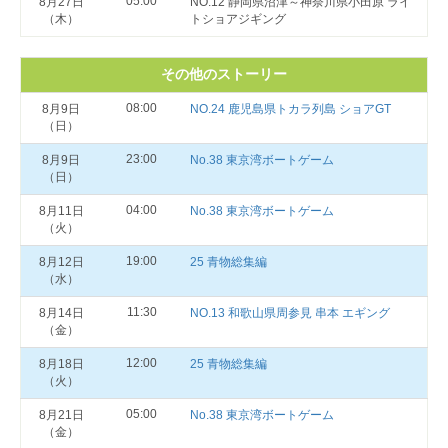
05:00
8月27日
NO.12 静岡県沼津～神奈川県小田原 ライ
（木）
トショアジギング
その他のストーリー
08:00
8月9日
NO.24 鹿児島県トカラ列島 ショアGT
（日）
23:00
8月9日
No.38 東京湾ボートゲーム
（日）
04:00
8月11日
No.38 東京湾ボートゲーム
（火）
19:00
8月12日
25 青物総集編
（水）
11:30
8月14日
NO.13 和歌山県周参見 串本 エギング
（金）
12:00
8月18日
25 青物総集編
（火）
05:00
8月21日
No.38 東京湾ボートゲーム
（金）