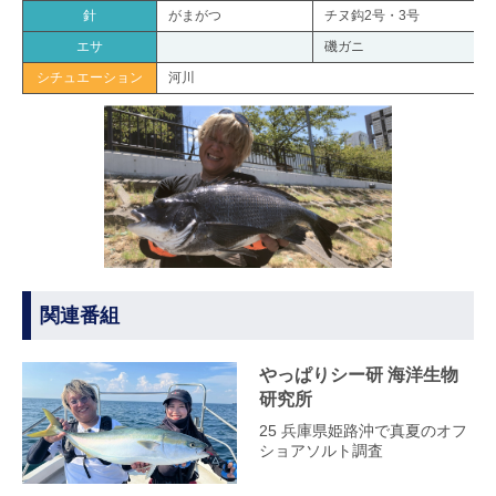
針
がまがつ
チヌ鈎2号・3号
エサ
磯ガニ
シチュエーション
河川
関連番組
やっぱりシー研 海洋生物
研究所
25 兵庫県姫路沖で真夏のオフ
ショアソルト調査