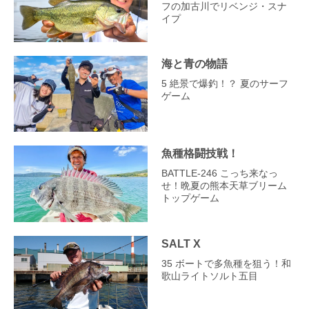
フの加古川でリベンジ・スナ
イプ
海と青の物語
5 絶景で爆釣！？ 夏のサーフ
ゲーム
魚種格闘技戦！
BATTLE-246 こっち来なっ
せ！晩夏の熊本天草ブリーム
トップゲーム
SALT X
35 ボートで多魚種を狙う！和
歌山ライトソルト五目