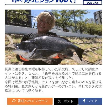
長期に渡る特別休暇を取得していた研究所。久しぶりの調査ター
ゲットはチヌ。なんと、『街中を流れる河川で簡単に魚を釣れる
方法がある』と、藤澤所長が我々を招集した。
今回は近所のお手軽河川でチヌを狙いながら過去のVTRを振り返
る特別編。夏の釣りから新作ルアーのアレコレ、そしてチヌの攻
略法についても熱く語る。
番組へのメッセージ
シェア
ポスト