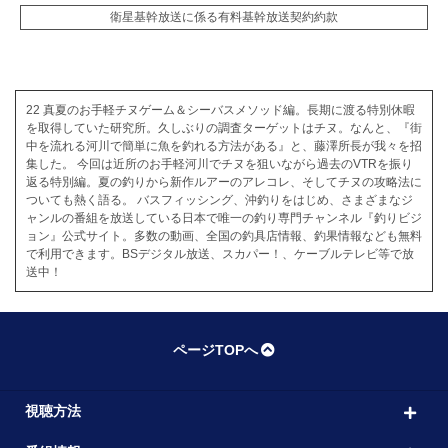
衛星基幹放送に係る有料基幹放送契約約款
22 真夏のお手軽チヌゲーム＆シーバスメソッド編。長期に渡る特別休暇
を取得していた研究所。久しぶりの調査ターゲットはチヌ。なんと、『街
中を流れる河川で簡単に魚を釣れる方法がある』と、藤澤所長が我々を招
集した。 今回は近所のお手軽河川でチヌを狙いながら過去のVTRを振り
返る特別編。夏の釣りから新作ルアーのアレコレ、そしてチヌの攻略法に
ついても熱く語る。 バスフィッシング、沖釣りをはじめ、さまざまなジ
ャンルの番組を放送している日本で唯一の釣り専門チャンネル『釣りビジ
ョン』公式サイト。多数の動画、全国の釣具店情報、釣果情報なども無料
で利用できます。BSデジタル放送、スカパー！、ケーブルテレビ等で放
送中！
ページTOPへ
視聴方法