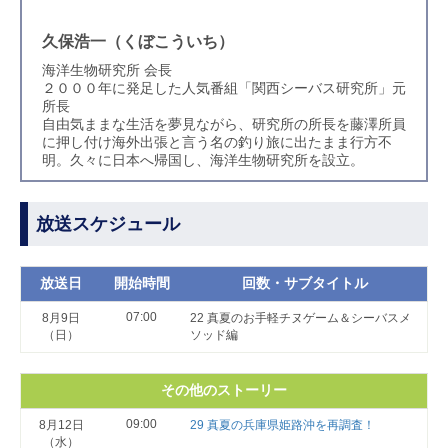
久保浩一（くぼこういち）
海洋生物研究所 会長
２０００年に発足した人気番組「関西シーバス研究所」元
所長
自由気ままな生活を夢見ながら、研究所の所長を藤澤所員
に押し付け海外出張と言う名の釣り旅に出たまま行方不
明。久々に日本へ帰国し、海洋生物研究所を設立。
放送スケジュール
放送日
開始時間
回数・サブタイトル
07:00
8月9日
22 真夏のお手軽チヌゲーム＆シーバスメ
（日）
ソッド編
その他のストーリー
09:00
8月12日
29 真夏の兵庫県姫路沖を再調査！
（水）