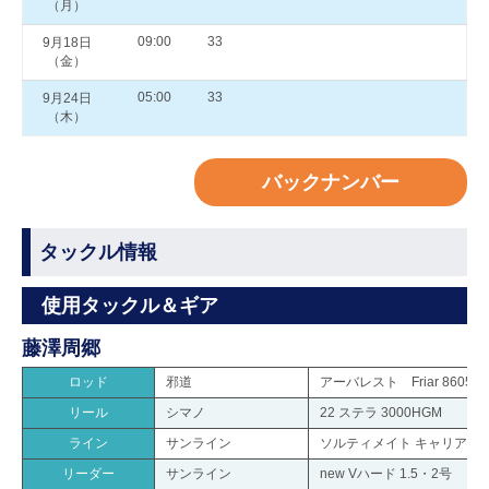
（月）
09:00
33
9月18日
（金）
05:00
33
9月24日
（木）
バックナンバー
タックル情報
使用タックル＆ギア
藤澤周郷
ロッド
邪道
アーバレスト Friar 8605M
リール
シマノ
22 ステラ 3000HGM
ライン
サンライン
ソルティメイト キャリアハイ
リーダー
サンライン
new Vハード 1.5・2号