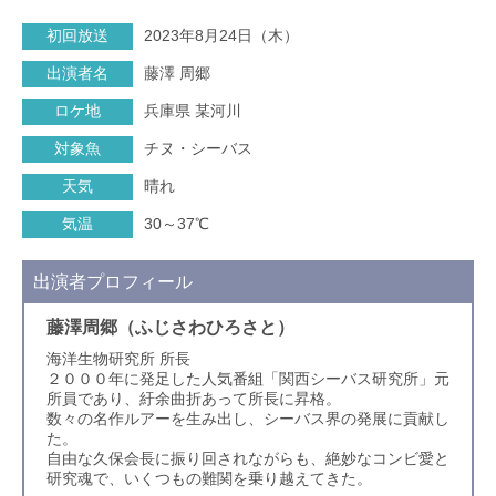
初回放送
2023年8月24日（木）
出演者名
藤澤 周郷
ロケ地
兵庫県 某河川
対象魚
チヌ・シーバス
天気
晴れ
気温
30～37℃
出演者プロフィール
藤澤周郷（ふじさわひろさと）
海洋生物研究所 所長
２０００年に発足した人気番組「関西シーバス研究所」元
所員であり、紆余曲折あって所長に昇格。
数々の名作ルアーを生み出し、シーバス界の発展に貢献し
た。
自由な久保会長に振り回されながらも、絶妙なコンビ愛と
研究魂で、いくつもの難関を乗り越えてきた。