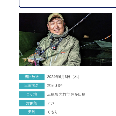
初回放送
2024年6月6日（木）
出演者名
本岡 利將
ロケ地
広島県 大竹市 阿多田島
対象魚
アジ
天気
くもり