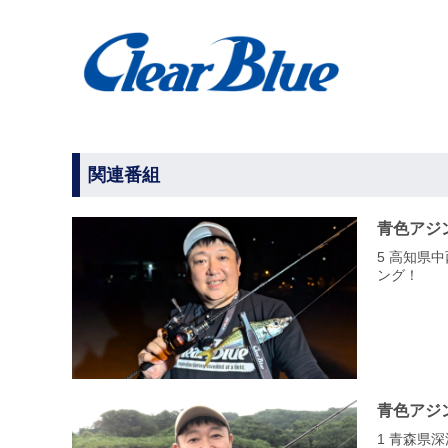
関連番組
青色アジ
5 高知県
ング！
青色アジ
1 青森県