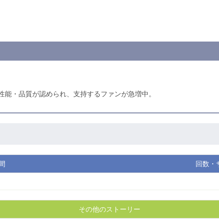
性能・品質が認められ、支持するファンが急増中。
間
回数・
その他のストーリー