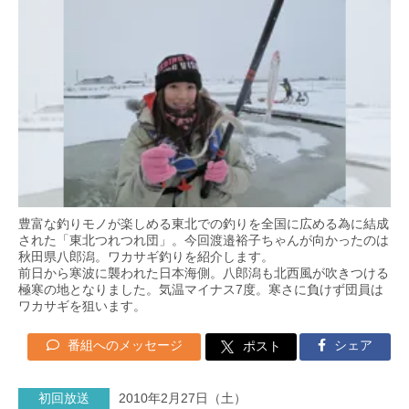
豊富な釣りモノが楽しめる東北での釣りを全国に広める為に結成
された「東北つれつれ団」。今回渡邉裕子ちゃんが向かったのは
秋田県八郎潟。ワカサギ釣りを紹介します。
前日から寒波に襲われた日本海側。八郎潟も北西風が吹きつける
極寒の地となりました。気温マイナス7度。寒さに負けず団員は
ワカサギを狙います。
番組へのメッセージ
シェア
ポスト
初回放送
2010年2月27日（土）