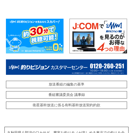
放送番組の編集の基準
番組審議委員会 議事録
衛星基幹放送に係る有料基幹放送契約約款
9 秋田県八郎潟のワカサギ。豊富な釣りモノが楽しめる東北での釣りを全