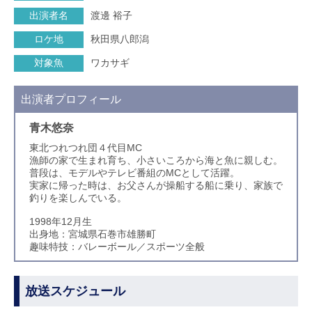
出演者名
渡邊 裕子
ロケ地
秋田県八郎潟
対象魚
ワカサギ
出演者プロフィール
青木悠奈
東北つれつれ団４代目MC
漁師の家で生まれ育ち、小さいころから海と魚に親しむ。
普段は、モデルやテレビ番組のMCとして活躍。
実家に帰った時は、お父さんが操船する船に乗り、家族で
釣りを楽しんでいる。
1998年12月生
出身地：宮城県石巻市雄勝町
趣味特技：バレーボール／スポーツ全般
放送スケジュール