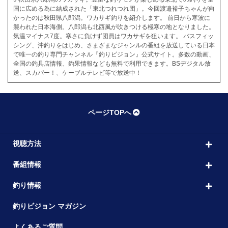
国に広める為に結成された「東北つれつれ団」。今回渡邉裕子ちゃんが向
かったのは秋田県八郎潟。ワカサギ釣りを紹介します。 前日から寒波に
襲われた日本海側。八郎潟も北西風が吹きつける極寒の地となりました。
気温マイナス7度。寒さに負けず団員はワカサギを狙います。 バスフィッ
シング、沖釣りをはじめ、さまざまなジャンルの番組を放送している日本
で唯一の釣り専門チャンネル『釣りビジョン』公式サイト。多数の動画、
全国の釣具店情報、釣果情報なども無料で利用できます。BSデジタル放
送、スカパー！、ケーブルテレビ等で放送中！
ページTOPへ
視聴方法
番組情報
釣り情報
釣りビジョン マガジン
よくあるご質問