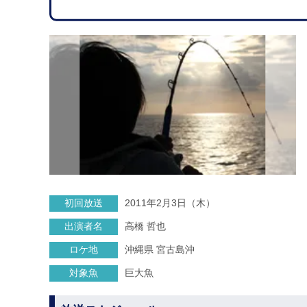
初回放送
2011年2月3日（木）
出演者名
高橋 哲也
ロケ地
沖縄県 宮古島沖
対象魚
巨大魚