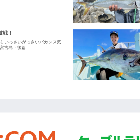
技戦！
-281 いっさいがっさいバカンス気
宮古島・後篇