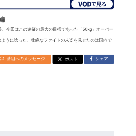
編
。今回はこの遠征の最大の目標であった「50kg」オーバー
かのように唸った。壮絶なファイトの末姿を見せたのは国内で
番組へのメッセージ
シェア
ポスト