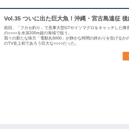
Vol.35 ついに出た巨大魚！沖縄・宮古島遠征 後
前回、「フカセ釣り」で見事大型GTやイソマグロをキャッチした隊長
の○○○○を水深200m超の海域で狙う。
我々の新たな味方「電動丸9000」が静かな時間の終わりを告げる
のTV史上初であろう巨大な○○○○だった。