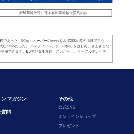
衛星基幹放送に係る有料基幹放送契約約款
であった「50kg」オーバーの○○○○を水深200m超の海域で狙う。
な○○○○だった。 バスフィッシング、沖釣りをはじめ、さまざまな
利用できます。BSデジタル放送、スカパー！、ケーブルテレビ等
ン マガジン
その他
公式SNS
ご質問
オンラインショップ
プレゼント