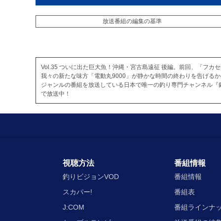
放送番組の編集の基準
Vol.35 ついに出た巨大魚！沖縄・宮古島遠征 後編。前回、「フ
我々の新たな味方「電動丸9000」が静かな時間の終わりを告げる
ジャンルの番組を放送している日本で唯一の釣り専門チャンネル『
で放送中！
視聴方法
番組情報
釣りビジョンVOD
番組情報
スカパー!
番組表
J:COM
番組ラインナ