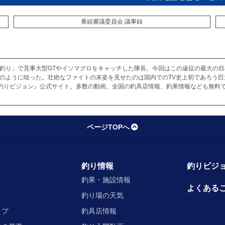
番組審議委員会 議事録
カセ釣り」で見事大型GTやイソマグロをキャッチした隊長。今回はこの遠征の最大の目標
かのように唸った。壮絶なファイトの末姿を見せたのは国内でのTV史上初であろう巨大
釣りビジョン』公式サイト。多数の動画、全国の釣具店情報、釣果情報なども無料で
ページTOPへ
釣り情報
釣りビジョ
釣果・施設情報
よくある
釣り場の天気
ップ
釣具店情報