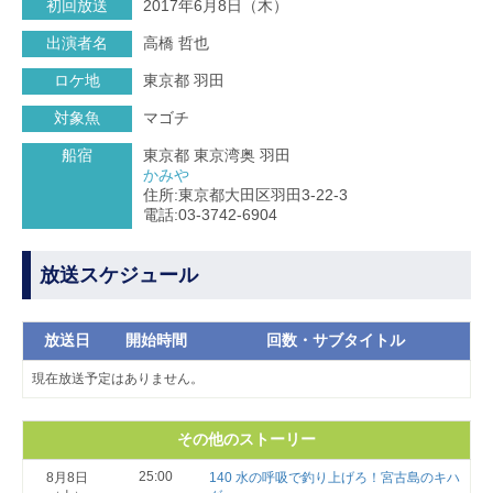
初回放送
2017年6月8日（木）
出演者名
高橋 哲也
ロケ地
東京都 羽田
対象魚
マゴチ
船宿
東京都 東京湾奥 羽田
かみや
住所:東京都大田区羽田3-22-3
電話:03-3742-6904
放送スケジュール
放送日
開始時間
回数・サブタイトル
現在放送予定はありません。
その他のストーリー
25:00
8月8日
140 水の呼吸で釣り上げろ！宮古島のキハ