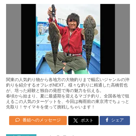
関東の人気釣り物から各地方の大物釣りまで幅広いジャンルの沖
釣りを紹介するオフレボNEXT。様々な釣りに精通した高橋哲也
が、培った経験と独自の発想で海の魅力を伝える。
春頃から始まり、夏に最盛期を迎えるマゴチ釣り。全国各地で狙
えるこの人気のターゲットを、今回は梅雨前の東京湾でちょっと
先取り！サイマキを使って挑戦しちゃいます！
番組へのメッセージ
シェア
ポスト