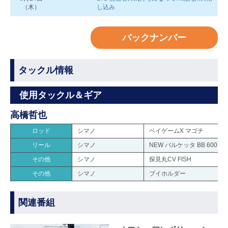
（木）
し込み
バックナンバー
タックル情報
使用タックル＆ギア
高橋哲也
ロッド
シマノ
ベイゲームX マゴチ
リール
シマノ
NEW バルケッタ BB 600HG
その他
シマノ
探見丸CV FISH
その他
シマノ
ブイホルダー
関連番組