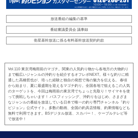
放送番組の編集の基準
番組審議委員会 議事録
衛星基幹放送に係る有料基幹放送契約約款
Vol.110 東京湾梅雨前のマゴチ。関東の人気釣り物から各地方の大物釣り
まで幅広いジャンルの沖釣りを紹介するオフレボNEXT。様々な釣りに精
通した高橋哲也が、培った経験と独自の発想で海の魅力を伝える。 春頃
から始まり、夏に最盛期を迎えるマゴチ釣り。全国各地で狙えるこの人気
のターゲットを、今回は梅雨前の東京湾でちょっと先取り！サイマキを使
って挑戦しちゃいます！ バスフィッシング、沖釣りをはじめ、さまざま
なジャンルの番組を放送している日本で唯一の釣り専門チャンネル『釣り
ビジョン』公式サイト。多数の動画、全国の釣具店情報、釣果情報なども
無料で利用できます。BSデジタル放送、スカパー！、ケーブルテレビ等
で放送中！