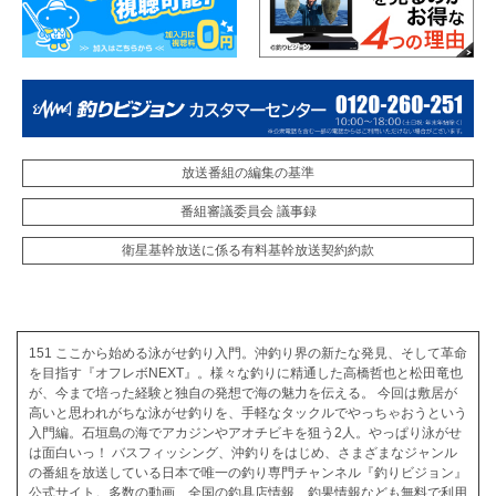
放送番組の編集の基準
番組審議委員会 議事録
衛星基幹放送に係る有料基幹放送契約約款
151 ここから始める泳がせ釣り入門。沖釣り界の新たな発見、そして革命
を目指す『オフレボNEXT』。様々な釣りに精通した高橋哲也と松田竜也
が、今まで培った経験と独自の発想で海の魅力を伝える。 今回は敷居が
高いと思われがちな泳がせ釣りを、手軽なタックルでやっちゃおうという
入門編。石垣島の海でアカジンやアオチビキを狙う2人。やっぱり泳がせ
は面白いっ！ バスフィッシング、沖釣りをはじめ、さまざまなジャンル
の番組を放送している日本で唯一の釣り専門チャンネル『釣りビジョン』
公式サイト。多数の動画、全国の釣具店情報、釣果情報なども無料で利用