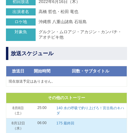
初回放送
2022年6月16日（木）
出演者名
高橋 哲也・松田 竜也
ロケ地
沖縄県 八重山諸島 石垣島
対象魚
グルクン・ムロアジ・アカジン・カンパチ・
アオチビキ他
放送スケジュール
放送日
開始時間
回数・サブタイトル
現在放送予定はありません。
その他のストーリー
25:00
8月8日
140 水の呼吸で釣り上げろ！宮古島のキハ
（土）
ダ
06:00
8月12日
175 最終回
（水）