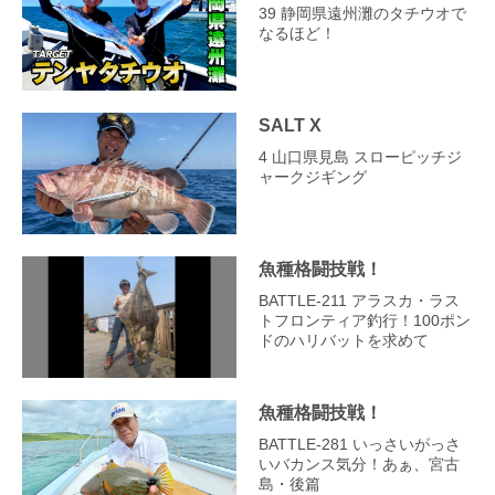
39 静岡県遠州灘のタチウオで
なるほど！
SALT X
4 山口県見島 スローピッチジ
ャークジギング
魚種格闘技戦！
BATTLE‐211 アラスカ・ラス
トフロンティア釣行！100ポン
ドのハリバットを求めて
魚種格闘技戦！
BATTLE-281 いっさいがっさ
いバカンス気分！あぁ、宮古
島・後篇