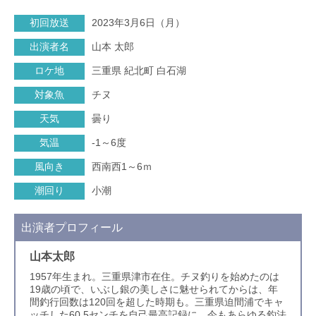
初回放送
2023年3月6日（月）
出演者名
山本 太郎
ロケ地
三重県 紀北町 白石湖
対象魚
チヌ
天気
曇り
気温
-1～6度
風向き
西南西1～6ｍ
潮回り
小潮
出演者プロフィール
山本太郎
1957年生まれ。三重県津市在住。チヌ釣りを始めたのは
19歳の頃で、いぶし銀の美しさに魅せられてからは、年
間釣行回数は120回を超した時期も。三重県迫間浦でキャ
ッチした60.5センチを自己最高記録に、今もあらゆる釣法