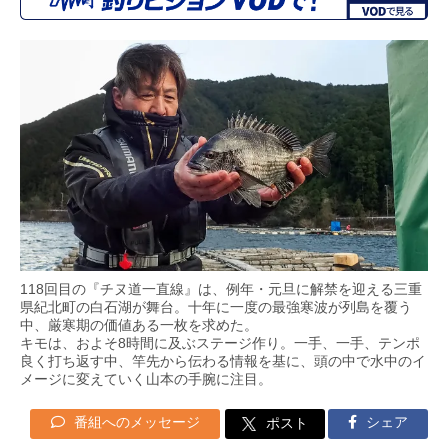
118回目の『チヌ道一直線』は、例年・元旦に解禁を迎える三重
県紀北町の白石湖が舞台。十年に一度の最強寒波が列島を覆う
中、厳寒期の価値ある一枚を求めた。
キモは、およそ8時間に及ぶステージ作り。一手、一手、テンポ
良く打ち返す中、竿先から伝わる情報を基に、頭の中で水中のイ
メージに変えていく山本の手腕に注目。
番組へのメッセージ
シェア
ポスト