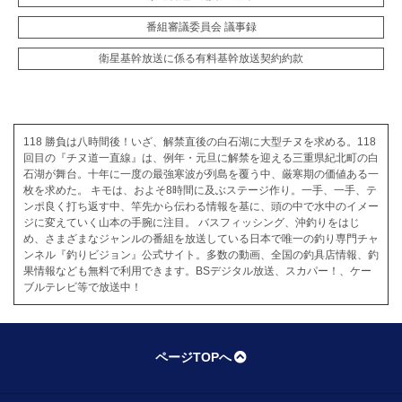
番組審議委員会 議事録
衛星基幹放送に係る有料基幹放送契約約款
118 勝負は八時間後！いざ、解禁直後の白石湖に大型チヌを求める。118
回目の『チヌ道一直線』は、例年・元旦に解禁を迎える三重県紀北町の白
石湖が舞台。十年に一度の最強寒波が列島を覆う中、厳寒期の価値ある一
枚を求めた。 キモは、およそ8時間に及ぶステージ作り。一手、一手、テ
ンポ良く打ち返す中、竿先から伝わる情報を基に、頭の中で水中のイメー
ジに変えていく山本の手腕に注目。 バスフィッシング、沖釣りをはじ
め、さまざまなジャンルの番組を放送している日本で唯一の釣り専門チャ
ンネル『釣りビジョン』公式サイト。多数の動画、全国の釣具店情報、釣
果情報なども無料で利用できます。BSデジタル放送、スカパー！、ケー
ブルテレビ等で放送中！
ページTOPへ