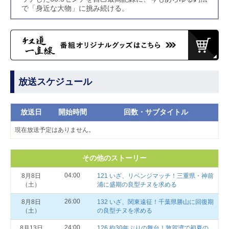
で「身近な大物」に挑み続ける。
放送スケジュール
放送日
開始時間
回数・サブタイトル
現在放送予定はありません。
その他のストーリー
04:00
8月8日
121 いざ、リベンジマッチ！三重県・神前
（土）
浦に盛期の良型チヌを求める
26:00
8月8日
132 いざ、関東遠征！千葉県勝山に回復期
（土）
の良型チヌを求める
24:00
8月13日
126 約30年ぶりの舞台！敦賀湾で初夏の