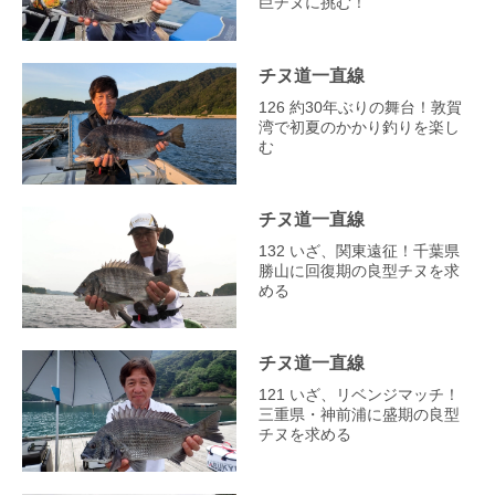
巨チヌに挑む！
チヌ道一直線
126 約30年ぶりの舞台！敦賀
湾で初夏のかかり釣りを楽し
む
チヌ道一直線
132 いざ、関東遠征！千葉県
勝山に回復期の良型チヌを求
める
チヌ道一直線
121 いざ、リベンジマッチ！
三重県・神前浦に盛期の良型
チヌを求める