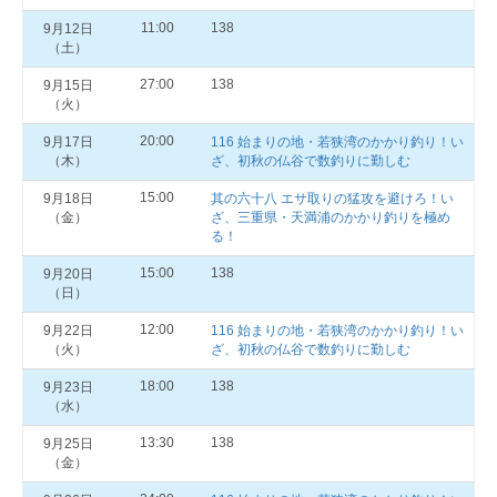
11:00
138
9月12日
（土）
27:00
138
9月15日
（火）
20:00
9月17日
116 始まりの地・若狭湾のかかり釣り！い
（木）
ざ、初秋の仏谷で数釣りに勤しむ
15:00
9月18日
其の六十八 エサ取りの猛攻を避けろ！い
（金）
ざ、三重県・天満浦のかかり釣りを極め
る！
15:00
138
9月20日
（日）
12:00
9月22日
116 始まりの地・若狭湾のかかり釣り！い
（火）
ざ、初秋の仏谷で数釣りに勤しむ
18:00
138
9月23日
（水）
13:30
138
9月25日
（金）