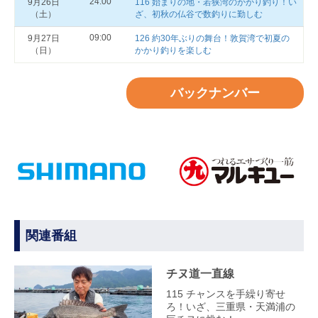
24:00
9月26日
116 始まりの地・若狭湾のかかり釣り！い
（土）
ざ、初秋の仏谷で数釣りに勤しむ
09:00
9月27日
126 約30年ぶりの舞台！敦賀湾で初夏の
（日）
かかり釣りを楽しむ
バックナンバー
関連番組
チヌ道一直線
115 チャンスを手繰り寄せ
ろ！いざ、三重県・天満浦の