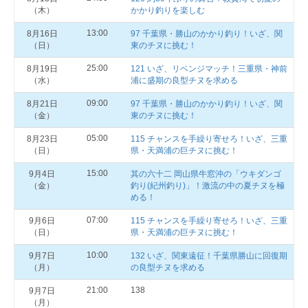
（木）
かかり釣りを楽しむ
13:00
8月16日
97 千葉県・勝山のかかり釣り！いざ、関
（日）
東のチヌに挑む！
25:00
8月19日
121 いざ、リベンジマッチ！三重県・神前
（水）
浦に盛期の良型チヌを求める
09:00
8月21日
97 千葉県・勝山のかかり釣り！いざ、関
（金）
東のチヌに挑む！
05:00
8月23日
115 チャンスを手繰り寄せろ！いざ、三重
（日）
県・天満浦の巨チヌに挑む！
15:00
9月4日
其の六十二 岡山県牛窓沖の「ウキダンゴ
（金）
釣り(紀州釣り)」！激流の中の夏チヌを極
める！
07:00
9月6日
115 チャンスを手繰り寄せろ！いざ、三重
（日）
県・天満浦の巨チヌに挑む！
10:00
9月7日
132 いざ、関東遠征！千葉県勝山に回復期
（月）
の良型チヌを求める
21:00
138
9月7日
（月）