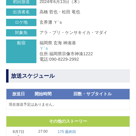
初回放送
2024年6月13日（木）
出演者名
高橋 哲也・松田 竜也
ロケ地
玄界灘 Ｙ’ｓ
対象魚
アラ・ブリ・ケンサキイカ・マダイ
船宿
福岡県 玄海 神湊港
Ｙ’ｓ
住所:福岡県宗像市神湊1222
電話:090-8229-2992
放送スケジュール
放送日
開始時間
回数・サブタイトル
現在放送予定はありません。
その他のストーリー
27:00
8月7日
175 最終回