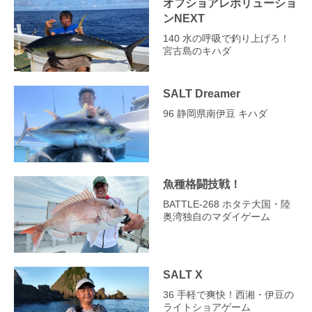
オフショアレボリューショ
ンNEXT
140 水の呼吸で釣り上げろ！
宮古島のキハダ
SALT Dreamer
96 静岡県南伊豆 キハダ
魚種格闘技戦！
BATTLE-268 ホタテ大国・陸
奥湾独自のマダイゲーム
SALT X
36 手軽で爽快！西湘・伊豆の
ライトショアゲーム