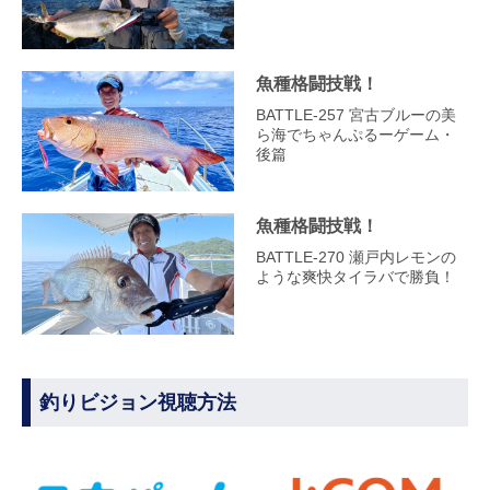
魚種格闘技戦！
BATTLE-257 宮古ブルーの美
ら海でちゃんぷるーゲーム・
後篇
魚種格闘技戦！
BATTLE-270 瀬戸内レモンの
ような爽快タイラバで勝負！
釣りビジョン視聴方法