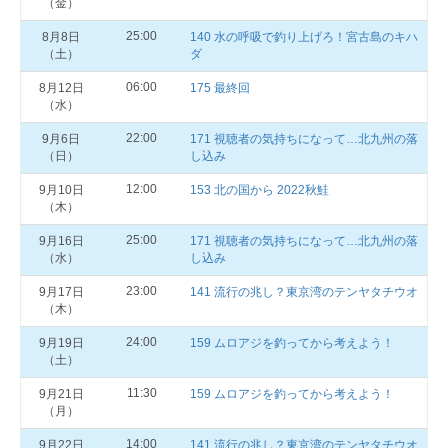
（金）
25:00
8月8日
140 水の呼吸で釣り上げろ！宮古島のキハ
（土）
ダ
06:00
8月12日
175 最終回
（水）
22:00
9月6日
171 視聴者の気持ちになって…北九州の落
（日）
し込み
12:00
9月10日
153 北の国から 2022秋鮭
（木）
25:00
9月16日
171 視聴者の気持ちになって…北九州の落
（水）
し込み
23:00
9月17日
141 流行の兆し？東京湾のテンヤタチウオ
（木）
24:00
9月19日
159 ムロアジを釣ってから考えよう！
（土）
11:30
9月21日
159 ムロアジを釣ってから考えよう！
（月）
14:00
9月22日
141 流行の兆し？東京湾のテンヤタチウオ