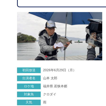
初回放送
2026年6月29日（月）
出演者名
山本 太郎
ロケ地
福井県 若狭本郷
対象魚
クロダイ
天気
雨