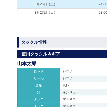
9月26日（土）
24:0
9月27日（日）
09:0
タックル情報
使用タックル＆ギア
山本太郎
ロッド
シマノ
リール
シマノ
道糸
東レ
針
キンリュー
ダンゴ
マルキユー
ダンゴ
マルキユー