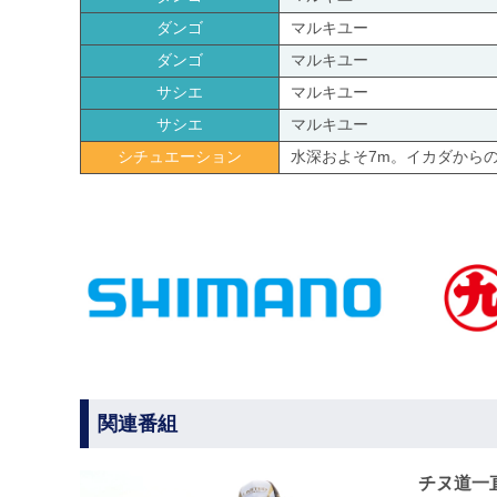
ダンゴ
マルキユー
ダンゴ
マルキユー
サシエ
マルキユー
サシエ
マルキユー
シチュエーション
水深およそ7m。イカダから
関連番組
チヌ道一