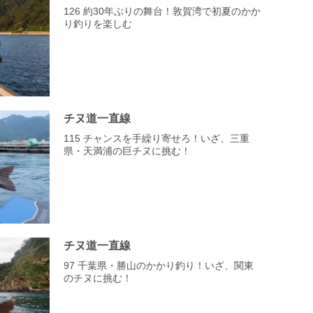
126 約30年ぶりの舞台！敦賀湾で初夏のかか
り釣りを楽しむ
チヌ道一直線
115 チャンスを手繰り寄せろ！いざ、三重
県・天満浦の巨チヌに挑む！
チヌ道一直線
97 千葉県・勝山のかかり釣り！いざ、関東
のチヌに挑む！