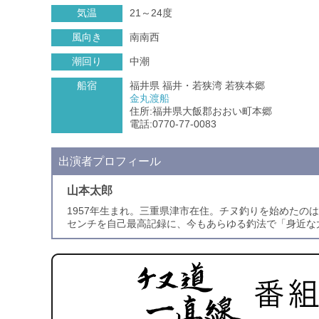
気温
21～24度
風向き
南南西
潮回り
中潮
船宿
福井県 福井・若狭湾 若狭本郷
金丸渡船
住所:福井県大飯郡おおい町本郷
電話:0770-77-0083
出演者プロフィール
山本太郎
1957年生まれ。三重県津市在住。チヌ釣りを始めたのは
センチを自己最高記録に、今もあらゆる釣法で「身近な