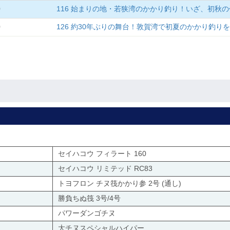
0
116 始まりの地・若狭湾のかかり釣り！いざ、初秋
0
126 約30年ぶりの舞台！敦賀湾で初夏のかかり釣り
セイハコウ フィラート 160
セイハコウ リミテッド RC83
トヨフロン チヌ筏かかり参 2号 (通し)
勝負ちぬ筏 3号/4号
パワーダンゴチヌ
大チヌスペシャルハイパー