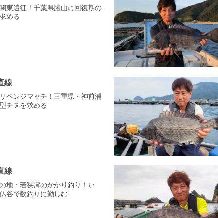
ざ、関東遠征！千葉県勝山に回復期の
求める
直線
ざ、リベンジマッチ！三重県・神前浦
型チヌを求める
直線
まりの地・若狭湾のかかり釣り！い
仏谷で数釣りに勤しむ