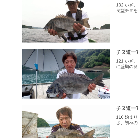
132 い
良型チヌを
チヌ道一
121 い
に盛期の良
チヌ道一
116 始
ざ、初秋の