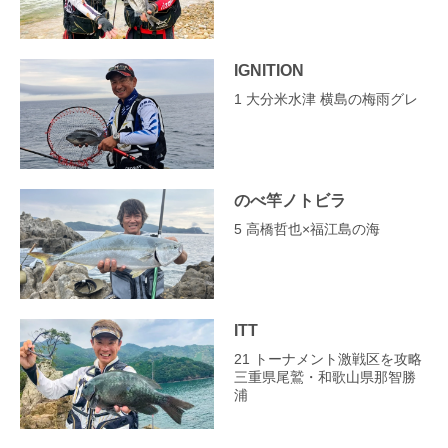
IGNITION
1 大分米水津 横島の梅雨グレ
のべ竿ノトビラ
5 高橋哲也×福江島の海
ITT
21 トーナメント激戦区を攻略
三重県尾鷲・和歌山県那智勝
浦