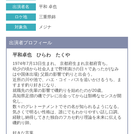
出演者名
平和 卓也
ロケ地
三重県錦
対象魚
メジナ
出演者プロフィール
平和卓也 ひらわ たくや
1974年7月13日生まれ。 京都府生まれ京都府育ち。
幼少の頃から社会人まで野球漬けの日々であったが(なみ
はや国体出場) 父親の影響で釣りと出会う。
近所の川や池で、ハエ・コイ・バスを追いかけるうち、ま
すます釣り好きになり、
就職先の先輩の影響で磯釣りを始めたのが20歳。
高知県足摺の磯でグレに出会ってからは類稀なセンスが開
化し、
数々のグレトーナメントでその名が知られるようになる。
気さくで明るい性格は、誰にでもわかりやすい話し口調。
経験し納得してきた独自のフカセ釣り理論を未来に伝える
磯釣り師。
好きな言葉