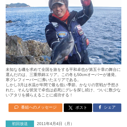
未知なる磯を求めて全国を旅をする平和卓也が第五十章の舞台に
選んだのは、三重県錦エリア。この冬も50cmオーバーが連発。
寒グレフィーバーに沸いたエリアである。
しかし3月は水温が年間で最も低い季節。かなりの苦戦が予想さ
れた。そんな状況で卓也は必死にグレを探し続け、ついに数少な
いアタリを捕らえることに成功する！
番組へのメッセージ
シェア
ポスト
初回放送
2011年4月4日（月）