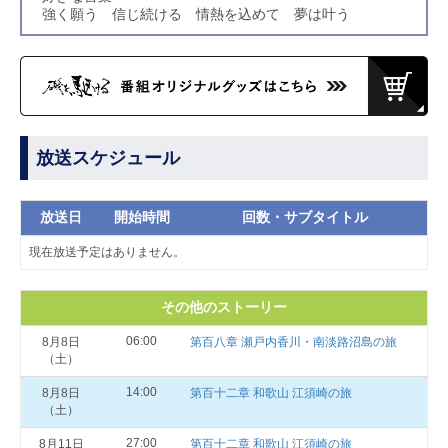
強く願う 信じ続ける 情熱を込めて 夢は叶う
放送スケジュール
放送日
開始時間
回数・サブタイトル
現在放送予定はありません。
その他のストーリー
06:00
8月8日
第百八章 瀬戸内香川・南淡路沼島の旅
（土）
14:00
8月8日
第百十二章 和歌山 江須崎の旅
（土）
27:00
8月11日
第百十二章 和歌山 江須崎の旅