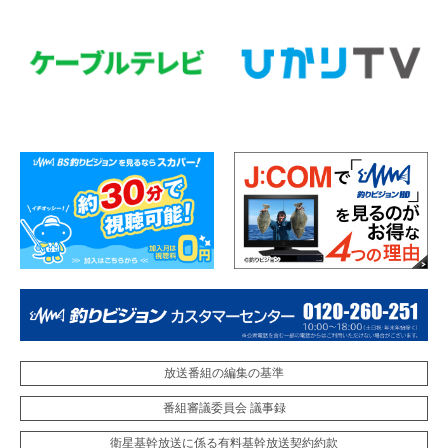
放送番組の編集の基準
番組審議委員会 議事録
衛星基幹放送に係る有料基幹放送契約約款