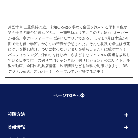
第五十章 三重県錦の旅。未知なる磯を求めて全国を旅をする平和卓也が
第五十章の舞台に選んだのは、三重県錦エリア。この冬も50cmオーバー
が連発。寒グレフィーバーに沸いたエリアである。 しかし3月は水温が年
間で最も低い季節。かなりの苦戦が予想された。そんな状況で卓也は必死
にグレを探し続け、ついに数少ないアタリを捕らえることに成功する！
バスフィッシング、沖釣りをはじめ、さまざまなジャンルの番組を放送し
ている日本で唯一の釣り専門チャンネル『釣りビジョン』公式サイト。多
数の動画、全国の釣具店情報、釣果情報なども無料で利用できます。BS
デジタル放送、スカパー！、ケーブルテレビ等で放送中！
ページTOPへ
視聴方法
番組情報