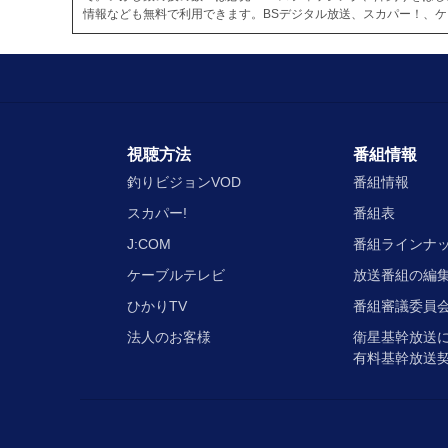
情報なども無料で利用できます。BSデジタル放送、スカパー！、
視聴方法
番組情報
釣りビジョンVOD
番組情報
スカパー!
番組表
J:COM
番組ラインナ
ケーブルテレビ
放送番組の編
ひかりTV
番組審議委員会
法人のお客様
衛星基幹放送
有料基幹放送