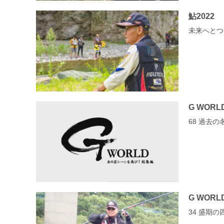
鮎2022
未来へとつ
G WORL
68 過去
G WORL
34 盛期