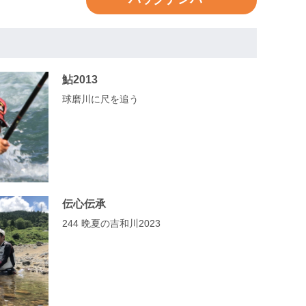
鮎2013
球磨川に尺を追う
伝心伝承
244 晩夏の吉和川2023