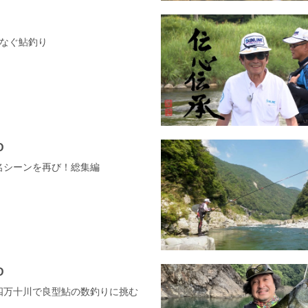
なぐ鮎釣り
D
の名シーンを再び！総集編
D
の四万十川で良型鮎の数釣りに挑む