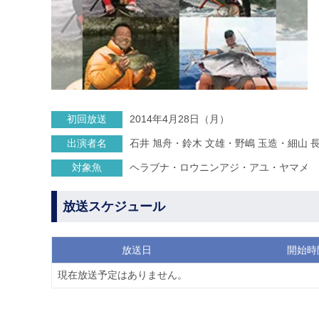
初回放送
2014年4月28日（月）
出演者名
石井 旭舟・鈴木 文雄・野嶋 玉造・細山 
対象魚
ヘラブナ・ロウニンアジ・アユ・ヤマメ
放送スケジュール
放送日
開始時
現在放送予定はありません。