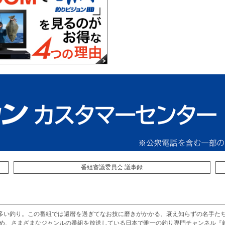
番組審議委員会 議事録
多い釣り。この番組では還暦を過ぎてなお技に磨きがかかる、衰え知らずの名手たち
じめ、さまざまなジャンルの番組を放送している日本で唯一の釣り専門チャンネル『