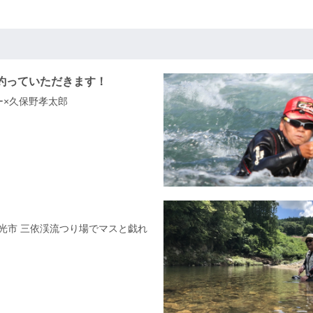
釣っていただきます！
アー×久保野孝太郎
日光市 三依渓流つり場でマスと戯れ