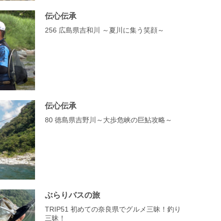
伝心伝承
256 広島県吉和川 ～夏川に集う笑顔～
伝心伝承
80 徳島県吉野川～大歩危峡の巨鮎攻略～
ぶらりバスの旅
TRIP51 初めての奈良県でグルメ三昧！釣り
三昧！