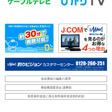
放送番組の編集の基準
番組審議委員会 議事録
衛星基幹放送に係る有料基幹放送契約約款