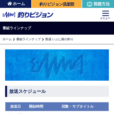
ホーム
視聴方法
釣りビジョン倶楽部
メニュー
番組ラインナップ
ホーム
番組ラインナップ
熟達 いぶし銀の釣り
放送スケジュール
放送日
開始時間
回数・サブタイトル