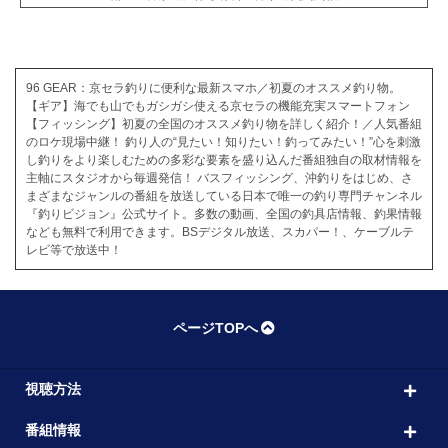
96 GEAR：京セラ釣りに便利な最新スマホ／初夏のオススメ釣り物。
【ギア】海でも山でもガシガシ使える京セラの機能充実スマートフォン
【フィッシング】初夏の全国のオススメ釣り物を詳しく紹介！／人気番組
のロケ現場中継！ 釣り人の“見たい！知りたい！釣ってみたい！”心を刺激
し釣りをより楽しむための多彩な要素を盛り込んだ番組独自の取材情報を
主軸にスタジオから毎週発信！ バスフィッシング、沖釣りをはじめ、さ
まざまなジャンルの番組を放送している日本で唯一の釣り専門チャンネル
『釣りビジョン』公式サイト。多数の動画、全国の釣具店情報、釣果情報
なども無料で利用できます。BSデジタル放送、スカパー！、ケーブルテ
レビ等で放送中！
ページTOPへ
視聴方法
番組情報