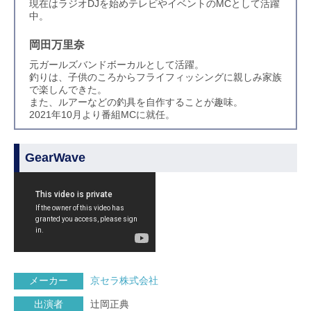
現在はラジオDJを始めテレビやイベントのMCとして活躍
中。
岡田万里奈
元ガールズバンドボーカルとして活躍。
釣りは、子供のころからフライフィッシングに親しみ家族
で楽しんできた。
また、ルアーなどの釣具を自作することが趣味。
2021年10月より番組MCに就任。
GearWave
メーカー
京セラ株式会社
出演者
辻岡正典