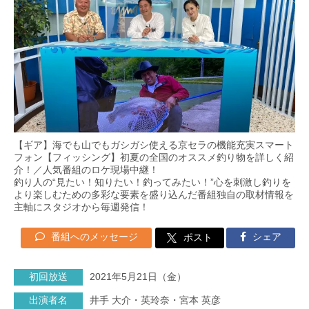
【ギア】海でも山でもガシガシ使える京セラの機能充実スマート
フォン【フィッシング】初夏の全国のオススメ釣り物を詳しく紹
介！／人気番組のロケ現場中継！
釣り人の“見たい！知りたい！釣ってみたい！”心を刺激し釣りを
より楽しむための多彩な要素を盛り込んだ番組独自の取材情報を
主軸にスタジオから毎週発信！
番組へのメッセージ
シェア
ポスト
初回放送
2021年5月21日（金）
出演者名
井手 大介・英玲奈・宮本 英彦