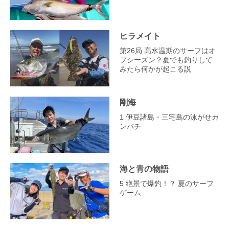
ヒラメイト
第26局 高水温期のサーフはオ
フシーズン？夏でも釣りして
みたら何かが起こる説
剛海
1 伊豆諸島・三宅島の泳がせカ
ンパチ
海と青の物語
5 絶景で爆釣！？ 夏のサーフ
ゲーム