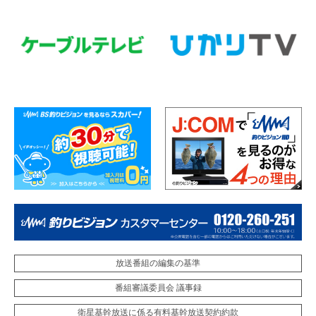
放送番組の編集の基準
番組審議委員会 議事録
衛星基幹放送に係る有料基幹放送契約約款