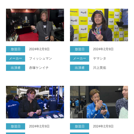
放送日
2024年2月9日
放送日
2024年2月9日
メーカー
フィッシュマン
メーカー
ヤマシタ
出演者
赤塚ケンイチ
出演者
川上英佑
放送日
2024年2月9日
放送日
2024年2月9日