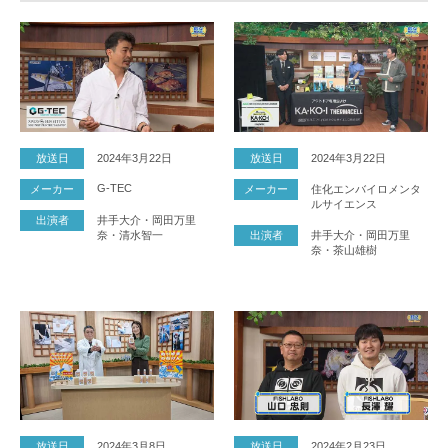
放送日
2024年3月22日
放送日
2024年3月22日
G-TEC
メーカー
メーカー
住化エンバイロメンタ
ルサイエンス
出演者
井手大介・岡田万里
奈・清水智一
出演者
井手大介・岡田万里
奈・茶山雄樹
放送日
2024年3月8日
放送日
2024年2月23日