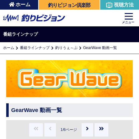
ホーム
視聴方法
釣りビジョン倶楽部
メニュー
番組ラインナップ
ホーム
番組ラインナップ
釣りうぇ～ぶ
GearWave 動画一覧
GearWave 動画一覧
1/6ページ