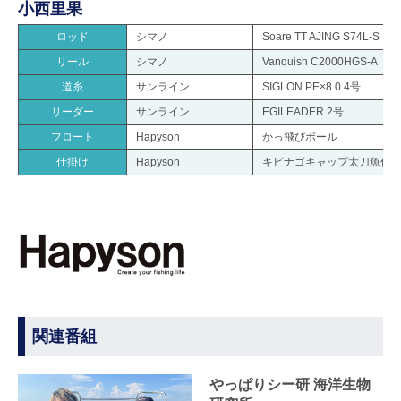
小西里果
ロッド
シマノ
Soare TT AJING S74L-S
リール
シマノ
Vanquish C2000HGS-A
道糸
サンライン
SIGLON PE×8 0.4号
リーダー
サンライン
EGILEADER 2号
フロート
Hapyson
かっ飛びボール
仕掛け
Hapyson
キビナゴキャップ太刀魚仕
関連番組
やっぱりシー研 海洋生物