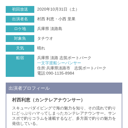
初回放送
2020年10月31日（土）
出演者名
村西 利恵・小西 里果
ロケ地
兵庫県 淡路島
対象魚
タチウオ
天気
晴れ
船宿
兵庫県 淡路 志筑ボートパーク
一文字渡船シーパンサー
住所:兵庫県淡路市 志筑ボートパーク
電話:090-1135-8984
出演者プロフィール
村西利恵（カンテレアナウンサー）
スキューバダイビングで海の魅力を知り、その流れで釣り
にどっぷりハマってしまったカンテレアナウンサー。サン
スポで釣りコラムを連載するなど、多方面で釣りの魅力を
発信している。