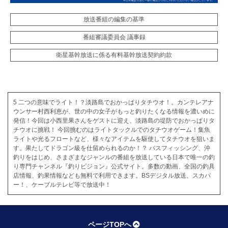
放送番組の編集の基準
番組審議委員会 議事録
衛星基幹放送に係る有料基幹放送契約約款
5 二つの意味でライト！？淡路島でおかっぱりタチウオ！。カンテレアナ
ウンサー村西利恵が、世の中の女子がもっと釣りたくなる情報を濃いめに
発信！今回は小西里果さんをゲストに迎え、淡路島の堤防でおかっぱりタ
チウオに挑戦！ 今回挑むのはライトタックルでのタチウオゲーム！集魚
ライトや光るフロートなど、様々なアイテムを駆使してタチウオを狙いま
す。果たしてドラゴン級を仕留められるのか！？ バスフィッシング、沖
釣りをはじめ、さまざまなジャンルの番組を放送している日本で唯一の釣
り専門チャンネル『釣りビジョン』公式サイト。多数の動画、全国の釣具
店情報、釣果情報なども無料で利用できます。BSデジタル放送、スカパ
ー！、ケーブルテレビ等で放送中！
ページTOPへ