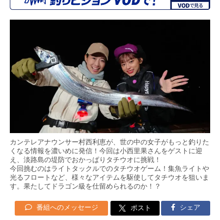
カンテレアナウンサー村西利恵が、世の中の女子がもっと釣りた
くなる情報を濃いめに発信！今回は小西里果さんをゲストに迎
え、淡路島の堤防でおかっぱりタチウオに挑戦！
今回挑むのはライトタックルでのタチウオゲーム！集魚ライトや
光るフロートなど、様々なアイテムを駆使してタチウオを狙いま
す。果たしてドラゴン級を仕留められるのか！？
番組へのメッセージ
シェア
ポスト