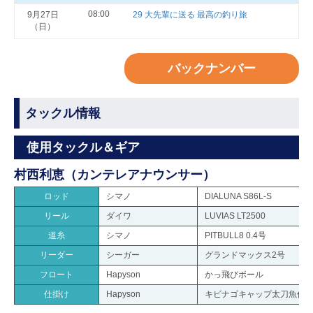
08:00
9月27日
29 大先輩に送る 最高の釣り旅
（日）
バックナンバー
タックル情報
使用タックル＆ギア
村西利恵（カンテレアナウンサー）
ロッド
シマノ
DIALUNA S86L-S
リール
ダイワ
LUVIAS LT2500
道糸
シマノ
PITBULL8 0.4号
リーダー
シーガー
グランドマックス2号
フロート
Hapyson
かっ飛びボール
仕掛け
Hapyson
キビナゴキャップ太刀魚仕