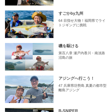
すごかby九州
64 目指せ大物！福岡県でライ
トジギングに挑戦
磯を駆ける
第百八章 瀬戸内香川・南淡路
沼島の旅
アジングへ行こう！
47 兵庫県坊勢島 真夏の都市型
離島アジング
B-SNIPER