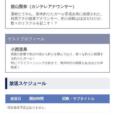
舘山聖奈（カンテレアナウンサー）
通称たてやん。新米釣りたガール育成企画に抜擢された、
村西アナの後輩アナウンサー。釣り経験はほぼゼロだが、
数々のミラクルを起こす！？
ゲストプロフィール
小西里果
両親の影響で幼少の頃から釣りを嗜んでおり、様々な釣りに精通す
る釣りたガール！
特にフライフィッシングが好きで、海外釣行の経験もあるほどの本
格派！
放送スケジュール
放送日
開始時間
回数・サブタイトル
現在放送予定はありません。