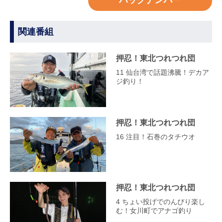
バックナンバー
関連番組
押忍！東北つれつれ団
11 仙台湾で話題沸騰！デカア
ジ釣り！
押忍！東北つれつれ団
16 注目！石巻のタチウオ
押忍！東北つれつれ団
4 ちょい投げでのんびり楽し
む！女川町でアナゴ釣り