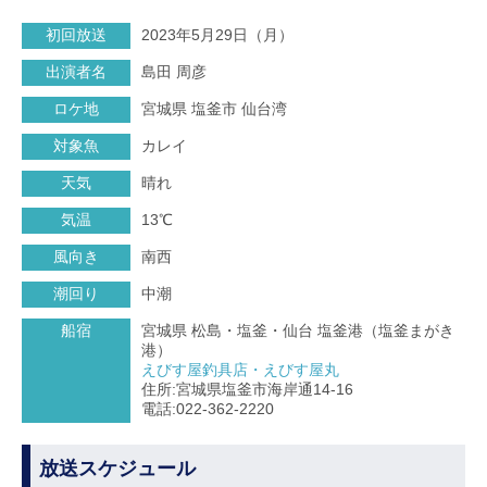
初回放送
2023年5月29日（月）
出演者名
島田 周彦
ロケ地
宮城県 塩釜市 仙台湾
対象魚
カレイ
天気
晴れ
気温
13℃
風向き
南西
潮回り
中潮
船宿
宮城県 松島・塩釜・仙台 塩釜港（塩釜まがき
港）
えびす屋釣具店・えびす屋丸
住所:宮城県塩釜市海岸通14-16
電話:022-362-2220
放送スケジュール