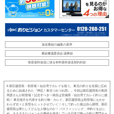
放送番組の編集の基準
番組審議委員会 議事録
衛星基幹放送に係る有料基幹放送契約約款
6 新応援団長・初登場！仙台湾でカレイを狙う。東北の釣りを全国に広め
るために結成された『押忍！東北つれつれ団』。今回は新応援団長の島田
周彦さんが初登場！記念すべき一発目は宮城県・仙台湾でカレイ釣りに挑
戦！ 東北地方を代表する釣り物・カレイ。新応援団長は初登場にもかか
わらず次々と良型をヒットさせていく！そして釣った後は自ら調理。新応
援団長は果たしてどんな人物なのか！ バスフィッシング、沖釣りをはじ
め、さまざまなジャンルの番組を放送している日本で唯一の釣り専門チャ