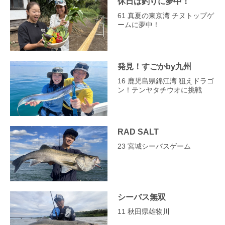
休日は釣りに夢中！
61 真夏の東京湾 チヌトップゲ
ームに夢中！
発見！すごかby九州
16 鹿児島県錦江湾 狙えドラゴ
ン！テンヤタチウオに挑戦
RAD SALT
23 宮城シーバスゲーム
シーバス無双
11 秋田県雄物川