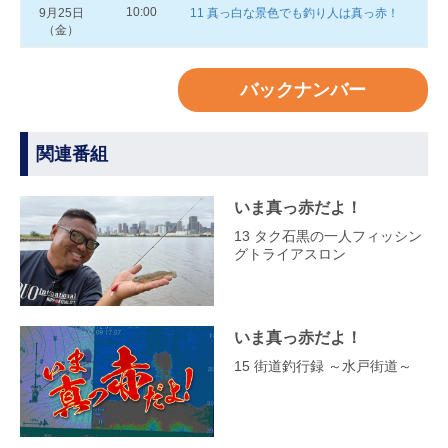
10:00
9月25日
11 真っ白な景色でも釣り人は真っ赤！
（金）
バックナンバー
関連番組
いま真っ赤だよ！
13 タク石黒の一人フィッシン
グトライアスロン
いま真っ赤だよ！
15 街道釣行録 ～水戸街道～