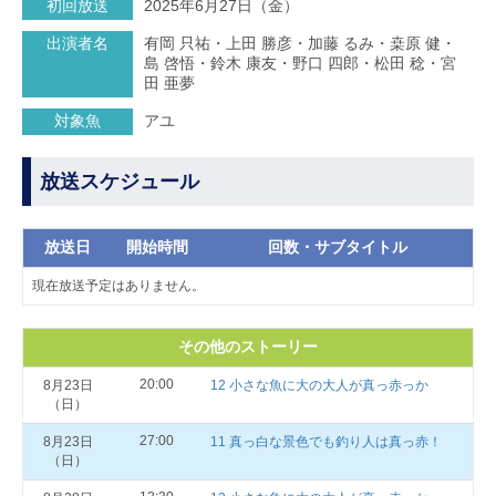
初回放送
2025年6月27日（金）
出演者名
有岡 只祐・上田 勝彦・加藤 るみ・桒原 健・
島 啓悟・鈴木 康友・野口 四郎・松田 稔・宮
田 亜夢
対象魚
アユ
放送スケジュール
放送日
開始時間
回数・サブタイトル
現在放送予定はありません。
その他のストーリー
20:00
8月23日
12 小さな魚に大の大人が真っ赤っか
（日）
27:00
8月23日
11 真っ白な景色でも釣り人は真っ赤！
（日）