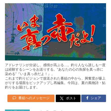
アドレナリンが分泌し、感情が高ぶる…。釣り人なら誰しも一度
は経験するシーンをお送りする。“あなたの心の魚探を真っ赤に
染める”『いま真っ赤だよ！』。
これまで釣りビジョンで放送された番組の中から、興奮度が爆上
がりする場面をピックアップし再編集。今回は、夏の風物詩・鮎
釣りをお届けします。
番組へのメッセージ
シェア
ポスト