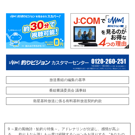
放送番組の編集の基準
番組審議委員会 議事録
衛星基幹放送に係る有料基幹放送契約約款
9 ～夏の風物詩・鮎釣り特集～。アドレナリンが分泌し、感情が高ぶ
る…。釣り人なら誰しも一度は経験するシーンをお送りする。“あなたの