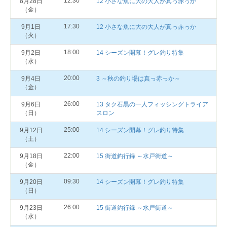
12:30
8月28日
12 小さな魚に大の大人が真っ赤っか
（金）
17:30
9月1日
12 小さな魚に大の大人が真っ赤っか
（火）
18:00
9月2日
14 シーズン開幕！グレ釣り特集
（水）
20:00
9月4日
3 ～秋の釣り場は真っ赤っか～
（金）
26:00
9月6日
13 タク石黒の一人フィッシングトライア
（日）
スロン
25:00
9月12日
14 シーズン開幕！グレ釣り特集
（土）
22:00
9月18日
15 街道釣行録 ～水戸街道～
（金）
09:30
9月20日
14 シーズン開幕！グレ釣り特集
（日）
26:00
9月23日
15 街道釣行録 ～水戸街道～
（水）