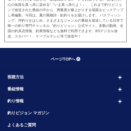
心の魚探を真っ赤に染める”『いま真っ赤だよ！』。 これまで釣りビジョ
ンで放送された番組の中から、興奮度が爆上がりする場面をピックアップ
し再編集。今回は、夏の風物詩・鮎釣りをお届けします。 バスフィッシ
ング、沖釣りをはじめ、さまざまなジャンルの番組を放送している日本で
唯一の釣り専門チャンネル『釣りビジョン』公式サイト。多数の動画、全
国の釣具店情報、釣果情報なども無料で利用できます。BSデジタル放
送、スカパー！、ケーブルテレビ等で放送中！
ページTOPへ
視聴方法
番組情報
釣り情報
釣りビジョン マガジン
よくあるご質問