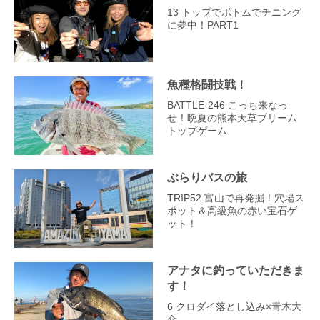
13 トップでボトムでチニング
に夢中！PART1
魚種格闘技戦！
BATTLE-246 こっち来なっ
せ！晩夏の熊本天草ブリーム
トップゲーム
ぶらりバスの旅
TRIP52 富山で再発掘！穴場ス
ポット＆高級魚の赤い宝石ゲ
ット！
アナタに釣っていただきま
す！
6 クロダイ落とし込み×青木大
介