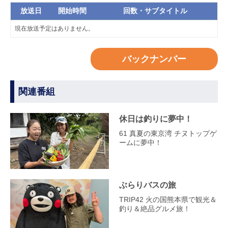
放送日
開始時間
回数・サブタイトル
現在放送予定はありません。
バックナンバー
関連番組
休日は釣りに夢中！
61 真夏の東京湾 チヌトップゲ
ームに夢中！
ぶらりバスの旅
TRIP42 火の国熊本県で観光＆
釣り＆絶品グルメ旅！