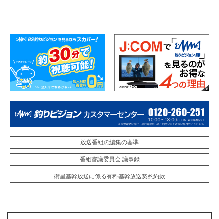
放送番組の編集の基準
番組審議委員会 議事録
衛星基幹放送に係る有料基幹放送契約約款