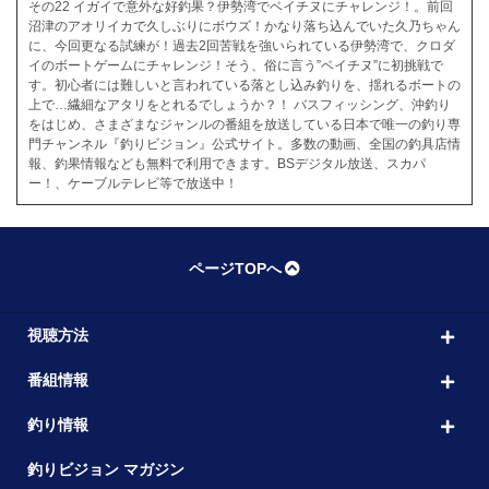
その22 イガイで意外な好釣果？伊勢湾でベイチヌにチャレンジ！。前回
沼津のアオリイカで久しぶりにボウズ！かなり落ち込んでいた久乃ちゃん
に、今回更なる試練が！過去2回苦戦を強いられている伊勢湾で、クロダ
イのボートゲームにチャレンジ！そう、俗に言う”ベイチヌ”に初挑戦で
す。初心者には難しいと言われている落とし込み釣りを、揺れるボートの
上で…繊細なアタリをとれるでしょうか？！ バスフィッシング、沖釣り
をはじめ、さまざまなジャンルの番組を放送している日本で唯一の釣り専
門チャンネル『釣りビジョン』公式サイト。多数の動画、全国の釣具店情
報、釣果情報なども無料で利用できます。BSデジタル放送、スカパ
ー！、ケーブルテレビ等で放送中！
ページTOPへ
視聴方法
番組情報
釣り情報
釣りビジョン マガジン