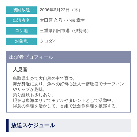
初回放送
2006年6月22日（木）
出演者名
太田原 久乃・小森 章生
ロケ地
三重県四日市港（伊勢湾）
対象魚
クロダイ
出演者プロフィール
人見音
鳥取県出身で大自然の中で育つ。
海が身近にあり、魚への好奇心は人一倍旺盛でサーフィン
やサップが趣味。
釣り経験も少しあり。
現在は東海エリアでモデルやタレントとして活動中。
得意の料理を活かして、番組では創作料理を披露する。
放送スケジュール