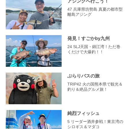
アジングへ行こう！
47 兵庫県坊勢島 真夏の都市型
離島アジング
発見！すごかby九州
24 SLJ天国・錦江湾！ただ巻
くだけで大爆釣！！
ぶらりバスの旅
TRIP42 火の国熊本県で観光＆
釣り＆絶品グルメ旅！
純烈フィッシュ
5 リーダー酒井参戦！東京湾の
シロギス＆マダコ