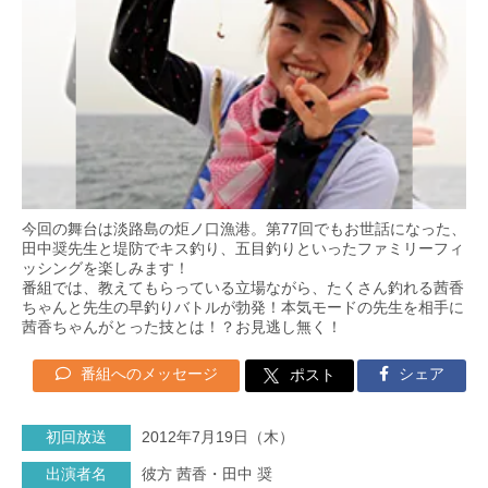
今回の舞台は淡路島の炬ノ口漁港。第77回でもお世話になった、
田中奨先生と堤防でキス釣り、五目釣りといったファミリーフィ
ッシングを楽しみます！
番組では、教えてもらっている立場ながら、たくさん釣れる茜香
ちゃんと先生の早釣りバトルが勃発！本気モードの先生を相手に
茜香ちゃんがとった技とは！？お見逃し無く！
番組へのメッセージ
シェア
ポスト
初回放送
2012年7月19日（木）
出演者名
彼方 茜香・田中 奨