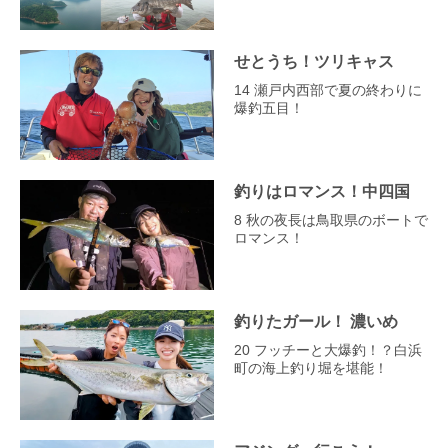
せとうち！ツリキャス
14 瀬戸内西部で夏の終わりに
爆釣五目！
釣りはロマンス！中四国
8 秋の夜長は鳥取県のボートで
ロマンス！
釣りたガール！ 濃いめ
20 フッチーと大爆釣！？白浜
町の海上釣り堀を堪能！