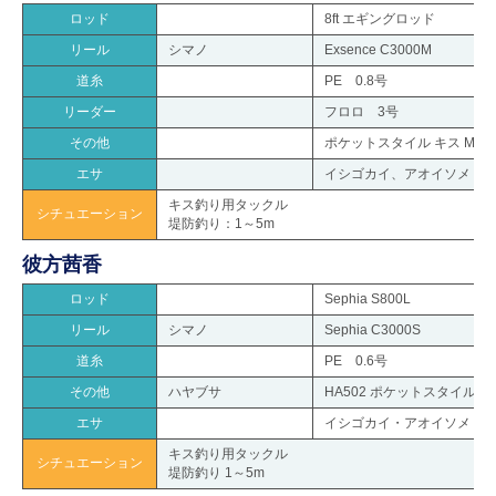
ロッド
8ft エギングロッド
リール
シマノ
Exsence C3000M
道糸
PE 0.8号
リーダー
フロロ 3号
その他
ポケットスタイル キス M
エサ
イシゴカイ、アオイソメ
キス釣り用タックル
シチュエーション
堤防釣り：1～5m
彼方茜香
ロッド
Sephia S800L
リール
シマノ
Sephia C3000S
道糸
PE 0.6号
その他
ハヤブサ
HA502 ポケットスタイル キ
エサ
イシゴカイ・アオイソメ
キス釣り用タックル
シチュエーション
堤防釣り 1～5m