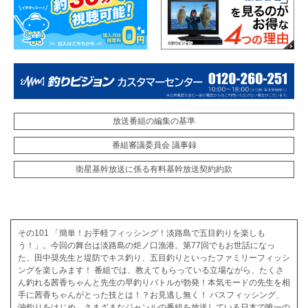
放送番組の編集の基準
番組審議委員会 議事録
衛星基幹放送に係る有料基幹放送契約約款
その101 「簡単！お手軽フィッシング！淡路島で五目釣りを楽しも
う！」。今回の舞台は淡路島の炬ノ口漁港。第77回でもお世話になっ
た、田中奨先生と堤防でキス釣り、五目釣りといったファミリーフィッシ
ングを楽しみます！ 番組では、教えてもらっている立場ながら、たくさ
ん釣れる茜香ちゃんと先生の早釣りバトルが勃発！本気モードの先生を相
手に茜香ちゃんがとった技とは！？お見逃し無く！ バスフィッシング、
沖釣りをはじめ、さまざまなジャンルの番組を放送している日本で唯一の