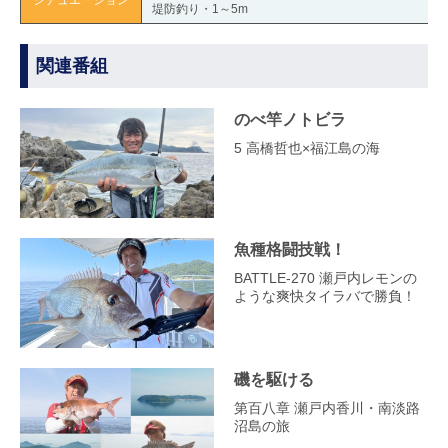
堤防釣り・1～5m
関連番組
のべ竿ノトビラ
5 高橋哲也×福江島の海
魚種格闘技戦！
BATTLE-270 瀬戸内レモンの
ような爽快タイラバで勝負！
磯を駆ける
第百八章 瀬戸内香川・南淡路
沼島の旅