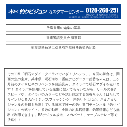
放送番組の編集の基準
番組審議委員会 議事録
衛星基幹放送に係る有料基幹放送契約約款
その115 「明石マダイ！タイラバでいざ！リベンジ」。今回の舞台は、関
西の魚の宝庫、兵庫県・明石海峡！番組ナビゲーター茜香ちゃんは、三ヶ
月前のタイサビキのリベンジを目論見み、タイラバで明石マダイを狙いま
す！ タイラバを熟知している先生に教えてもらいながら、リールの巻き
スピードや、タイラバのカラーなどを試行錯誤する茜香ちゃん！はたして
リベンジなるのか！？ バスフィッシング、沖釣りをはじめ、さまざまな
ジャンルの番組を放送している日本で唯一の釣り専門チャンネル『釣りビ
ジョン』公式サイト。多数の動画、全国の釣具店情報、釣果情報なども無
料で利用できます。BSデジタル放送、スカパー！、ケーブルテレビ等で
放送中！