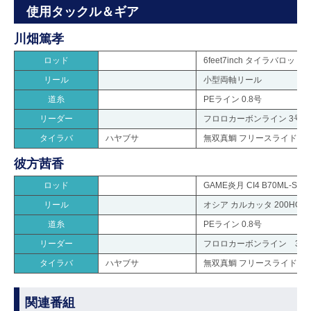
使用タックル＆ギア
川畑篤孝
ロッド
6feet7inch タイラバロッド
リール
小型両軸リール
道糸
PEライン 0.8号
リーダー
フロロカーボンライン 3号
タイラバ
ハヤブサ
無双真鯛 フリースライド シ
彼方茜香
ロッド
GAME炎月 CI4 B70ML-S
リール
オシア カルカッタ 200HG
道糸
PEライン 0.8号
リーダー
フロロカーボンライン 3号
タイラバ
ハヤブサ
無双真鯛 フリースライド シ
関連番組