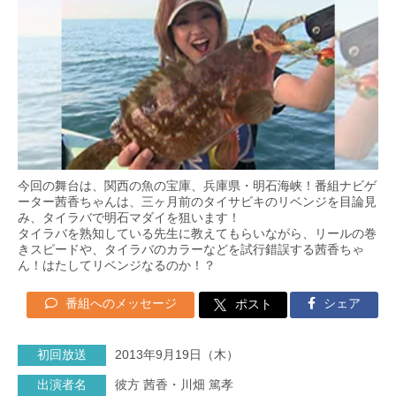
今回の舞台は、関西の魚の宝庫、兵庫県・明石海峡！番組ナビゲ
ーター茜香ちゃんは、三ヶ月前のタイサビキのリベンジを目論見
み、タイラバで明石マダイを狙います！
タイラバを熟知している先生に教えてもらいながら、リールの巻
きスピードや、タイラバのカラーなどを試行錯誤する茜香ちゃ
ん！はたしてリベンジなるのか！？
番組へのメッセージ
シェア
ポスト
初回放送
2013年9月19日（木）
出演者名
彼方 茜香・川畑 篤孝