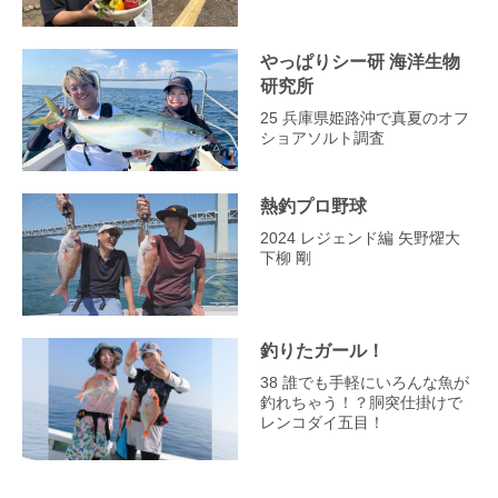
やっぱりシー研 海洋生物
研究所
25 兵庫県姫路沖で真夏のオフ
ショアソルト調査
熱釣プロ野球
2024 レジェンド編 矢野燿大
下柳 剛
釣りたガール！
38 誰でも手軽にいろんな魚が
釣れちゃう！？胴突仕掛けで
レンコダイ五目！