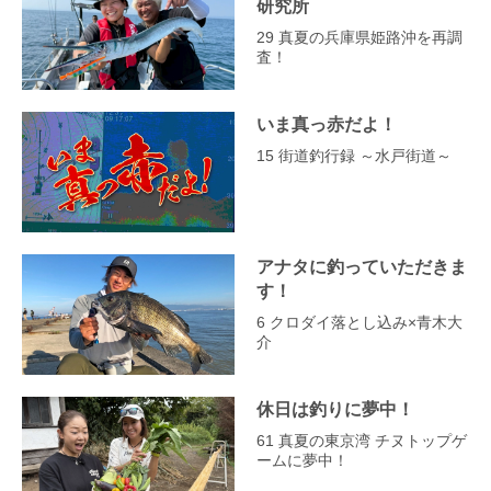
研究所
29 真夏の兵庫県姫路沖を再調
査！
いま真っ赤だよ！
15 街道釣行録 ～水戸街道～
アナタに釣っていただきま
す！
6 クロダイ落とし込み×青木大
介
休日は釣りに夢中！
61 真夏の東京湾 チヌトップゲ
ームに夢中！