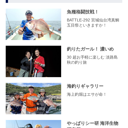
魚種格闘技戦！
BATTLE-292 宮城仙台湾真鯛
五目祭といきますか！
釣りたガール！ 濃いめ
30 超お手軽に楽しむ 淡路島
秋の釣り旅
海釣りギャラリー
海上釣堀はエサが命！
やっぱりシー研 海洋生物