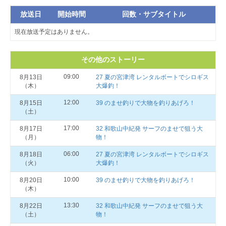
放送日
開始時間
回数・サブタイトル
現在放送予定はありません。
その他のストーリー
09:00
8月13日
27 夏の宮津湾 レンタルボートでシロギス
（木）
大爆釣！
12:00
8月15日
39 のませ釣りで大物を釣りあげろ！
（土）
17:00
8月17日
32 和歌山中紀発 サーフのませで狙う大
（月）
物！
06:00
8月18日
27 夏の宮津湾 レンタルボートでシロギス
（火）
大爆釣！
10:00
8月20日
39 のませ釣りで大物を釣りあげろ！
（木）
13:30
8月22日
32 和歌山中紀発 サーフのませで狙う大
（土）
物！