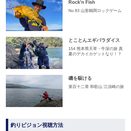
Rock'n Fish
No.83 山形鶴岡ロックゲーム
とことんエギパラダイス
154 熊本県天草・牛深の旅 真
夏のデカイカゲットなり！？
磯を駆ける
第百十二章 和歌山 江須崎の旅
釣りビジョン視聴方法