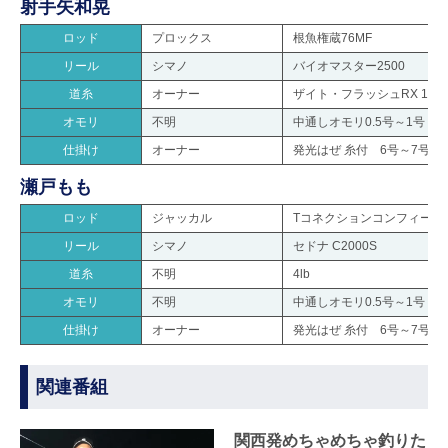
射手矢和晃
ロッド
プロックス
根魚権蔵76MF
リール
シマノ
バイオマスター2500
道糸
オーナー
ザイト・フラッシュRX 1.75
オモリ
不明
中通しオモリ0.5号～1号
仕掛け
オーナー
発光はぜ 糸付 6号～7号
瀬戸もも
ロッド
ジャッカル
Tコネクションコンフィー S5
リール
シマノ
セドナ C2000S
道糸
不明
4lb
オモリ
不明
中通しオモリ0.5号～1号
仕掛け
オーナー
発光はぜ 糸付 6号～7号
関連番組
関西発めちゃめちゃ釣りた