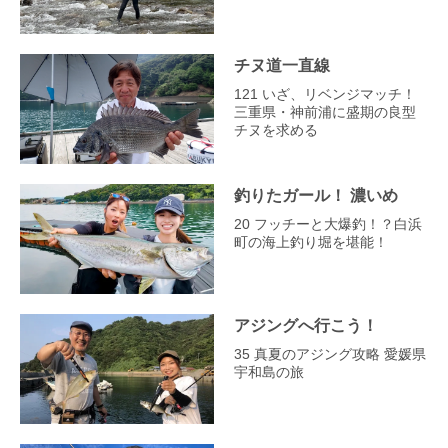
チヌ道一直線
121 いざ、リベンジマッチ！
三重県・神前浦に盛期の良型
チヌを求める
釣りたガール！ 濃いめ
20 フッチーと大爆釣！？白浜
町の海上釣り堀を堪能！
アジングへ行こう！
35 真夏のアジング攻略 愛媛県
宇和島の旅