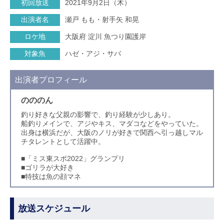
初回放送
2021年9月2日（木）
出演者名
瀬戸 もも・射手矢 和晃
ロケ地
大阪府 淀川 魚つり園護岸
対象魚
ハゼ・アジ・サバ
出演者プロフィール
のののん
釣り好きな父親の影響で、釣り経験が少しあり。
船釣りメインで、アジやキス、マダコなどをやっていた。
出身は横浜だが、大阪のノリが好きで関西へ引っ越しマル
チタレントとして活躍中。
■「ミス東スポ2022」グランプリ
■ゴリラが大好き
■特技は魚の顔マネ
放送スケジュール