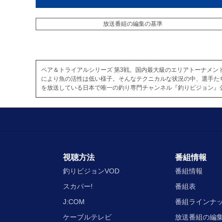
放送番組の編集の基準
ペア＆トライアルシリーズ 第3戦。国内最大級のエリアトーナメン
により魚の活性は低い様子。そんなテクニカルな状況の中、選手た
を放送している日本で唯一の釣り専門チャンネル『釣りビジョン』
視聴方法
番組情報
釣りビジョンVOD
番組情報
スカパー!
番組表
J:COM
番組ラインナ
ケーブルテレビ
放送番組の編