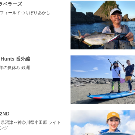
ラベラーズ
ワーフィールドつりぼりあかし
g Hunts 番外編
少年の夏休み 銭洲
 2ND
 静岡県沼津～神奈川県小田原 ライト
ング