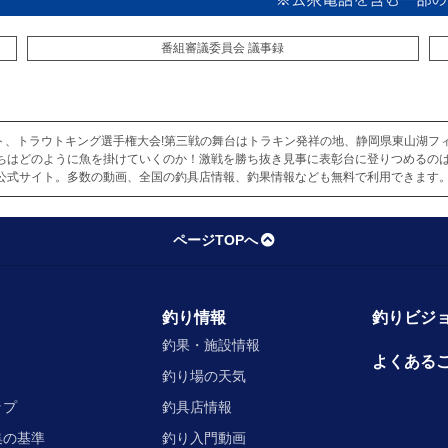
番組審議委員会 議事録
ト、トラウトキング選手権大会!第三戦の舞台はトラキン発祥の地、静岡県東山湖フィ
ちはどのように魚を掛けていくのか！激戦を勝ち抜き見事に表彰台に登りつめるのは
公式サイト。多数の動画、全国の釣具店情報、釣果情報なども無料で利用できます。
ページTOPへ
釣り情報
釣りビジョ
釣果・施設情報
よくある
釣り場の天気
ップ
釣具店情報
集の基準
釣り入門動画