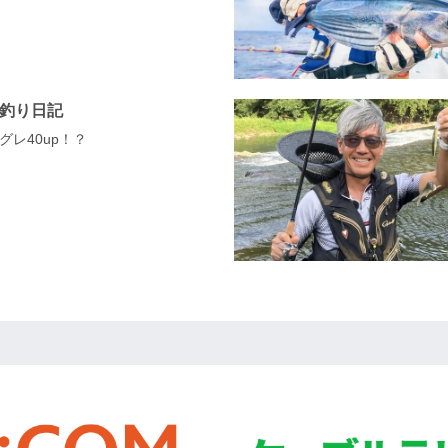
ド釣り日記
グレ40up！？