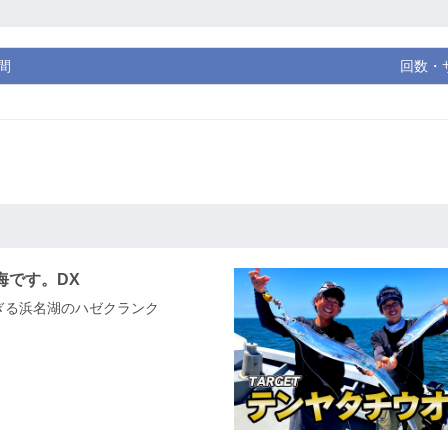
間
回数・
海です。DX
過ぎる浜名湖のハゼクランク