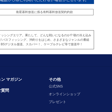
衛星基幹放送に係る有料基幹放送契約約款
ッシングエリア。果たして、どんな戦いになるのか!? 朝の冷え込み
! バスフィッシング、沖釣りをはじめ、さまざまなジャンルの番組
BSデジタル放送、スカパー！、ケーブルテレビ等で放送中！
ン マガジン
その他
公式SNS
ご質問
オンラインショップ
プレゼント