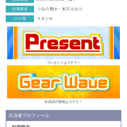
出演者名
つるの 剛士・末川 かおり
ロケ地
スタジオ
プレゼントはコチラ！
釣具紹介動画はコチラ！
出演者プロフィール
松田悟志