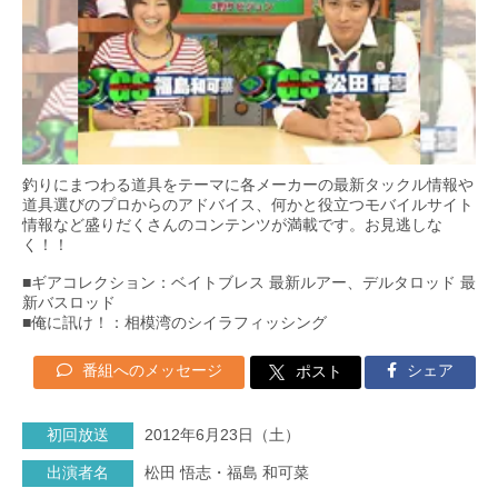
釣りにまつわる道具をテーマに各メーカーの最新タックル情報や
道具選びのプロからのアドバイス、何かと役立つモバイルサイト
情報など盛りだくさんのコンテンツが満載です。お見逃しな
く！！
■ギアコレクション：ベイトブレス 最新ルアー、デルタロッド 最
新バスロッド
■俺に訊け！：相模湾のシイラフィッシング
番組へのメッセージ
シェア
ポスト
初回放送
2012年6月23日（土）
出演者名
松田 悟志・福島 和可菜