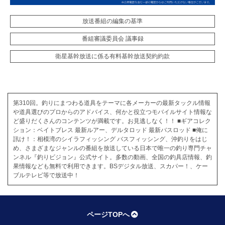
放送番組の編集の基準
番組審議委員会 議事録
衛星基幹放送に係る有料基幹放送契約約款
第310回。釣りにまつわる道具をテーマに各メーカーの最新タックル情報
や道具選びのプロからのアドバイス、何かと役立つモバイルサイト情報な
ど盛りだくさんのコンテンツが満載です。お見逃しなく！！ ■ギアコレク
ション：ベイトブレス 最新ルアー、デルタロッド 最新バスロッド ■俺に
訊け！：相模湾のシイラフィッシング バスフィッシング、沖釣りをはじ
め、さまざまなジャンルの番組を放送している日本で唯一の釣り専門チャ
ンネル『釣りビジョン』公式サイト。多数の動画、全国の釣具店情報、釣
果情報なども無料で利用できます。BSデジタル放送、スカパー！、ケー
ブルテレビ等で放送中！
ページTOPへ